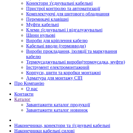
Конектори з'єднувальні кабельні
Пристрої контролю та автоматизації
Комплектуючі для щитового обладнання
Перемикачі клавішні
Муфти кабельні
Клеми з'єднувальні і відгалужувальні
Шини нульові
Вироби для кріплення кабелю
Кабельні вводи (гермовводи)
Вироби прокладання, iзоляції та маркування
кабелю
Термоусаджувальні вироби(термоусадка, муфти)
Інструмент електромонтажний
Корпуси, щити та коробки монтажні
Арматура для монтажу СІП
Про Компанію
О нас
Контакти
Каталог
Завантажити каталог продукції
Завантажити каталог новинок
Наконечники, конектори та з'єднувачі кабельні
Наконечники кабельні силові