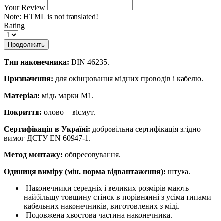
Your Review
Note:
HTML is not translated!
Rating
Продолжить
Тип наконечника:
DIN 46235.
Призначення:
для окінцювання мідних проводів і кабелю.
Матеріал:
мідь марки М1.
Покриття:
олово + вісмут.
Сертифікація в Україні:
добровільна сертифікація згідно
вимог ДСТУ EN 60947-1.
Метод монтажу:
обпресовування.
Одиниця виміру (мін. норма відвантаження):
штука.
Наконечники середніх і великих розмірів мають
найбільшу товщину стінок в порівнянні з усіма типами
кабельних наконечників, виготовлених з міді.
Подовжена хвостова частина наконечника.