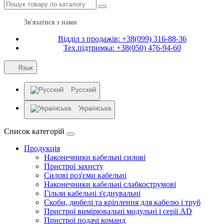
Зв'язатися з нами
Відділ з продажів: +38(099) 316-88-36
Тех.підтримка: +38(050) 476-94-60
Язык
Русский
Українська
Список категорій
Продукція
Наконечники кабельні силові
Пристрої захисту
Силові роз'єми кабельні
Наконечники кабельні слабкострумові
Гільзи кабельні з'єднувальні
Скоби, дюбелі та кріплення для кабелю і труб
Пристрої вимірювальні модульні і серії AD
Пристрої подачі команд