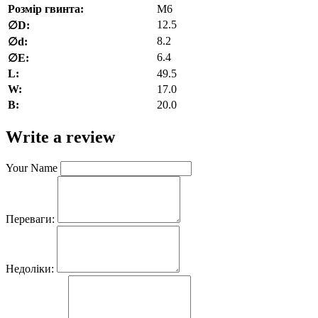
Розмір гвинта:
M6
12.5
∅D:
8.2
∅d:
6.4
∅E:
L:
49.5
W:
17.0
В:
20.0
Write a review
Your Name
Переваги:
Недоліки: