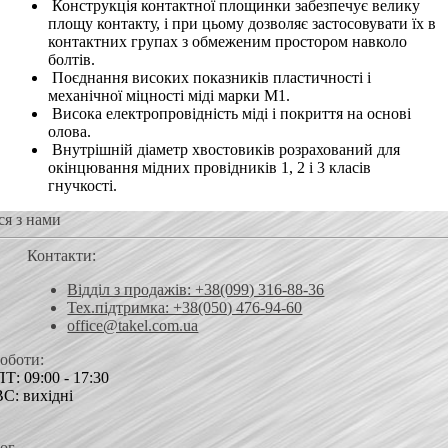
Конструкція контактної площинки забезпечує велику
площу контакту, і при цьому дозволяє застосовувати їх в
контактних групах з обмеженим простором навколо
болтів.
Поєднання високих показників пластичності і
механічної міцності міді марки М1.
Висока електропровідність міді і покриття на основі
олова.
Внутрішній діаметр хвостовиків розрахований для
окінцювання мідних провідників 1, 2 і 3 класів
гнучкості.
ся з нами
Контакти:
Відділ з продажів: +38(099) 316-88-36
Тех.підтримка: +38(050) 476-94-60
office@takel.com.ua
роботи:
Т: 09:00 - 17:30
ВС: вихідні
ог