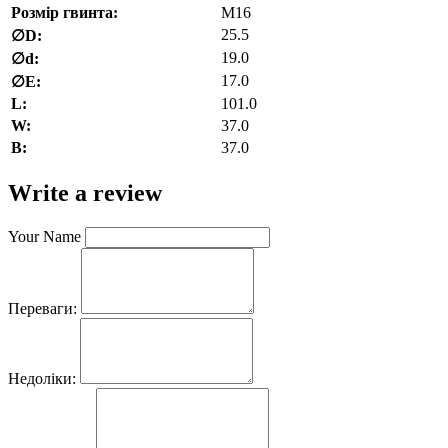
Розмір гвинта:
M16
25.5
∅D:
19.0
∅d:
17.0
∅E:
L:
101.0
W:
37.0
В:
37.0
Write a review
Your Name
Переваги:
Недоліки: