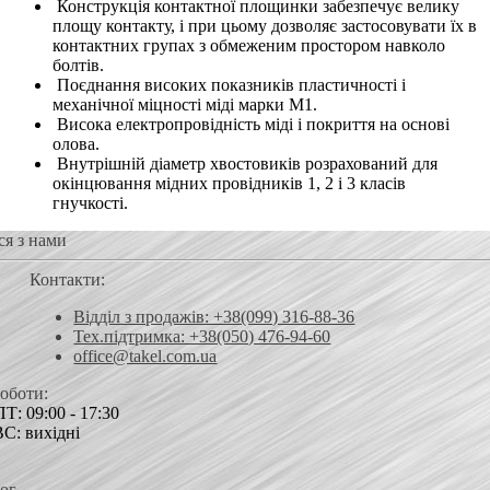
Конструкція контактної площинки забезпечує велику
площу контакту, і при цьому дозволяє застосовувати їх в
контактних групах з обмеженим простором навколо
болтів.
Поєднання високих показників пластичності і
механічної міцності міді марки М1.
Висока електропровідність міді і покриття на основі
олова.
Внутрішній діаметр хвостовиків розрахований для
окінцювання мідних провідників 1, 2 і 3 класів
гнучкості.
ся з нами
Контакти:
Відділ з продажів: +38(099) 316-88-36
Тех.підтримка: +38(050) 476-94-60
office@takel.com.ua
роботи:
Т: 09:00 - 17:30
ВС: вихідні
ог