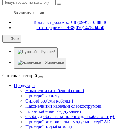
Зв'язатися з нами
Відділ з продажів: +38(099) 316-88-36
Тех.підтримка: +38(050) 476-94-60
Язык
Русский
Українська
Список категорій
Продукція
Наконечники кабельні силові
Пристрої захисту
Силові роз'єми кабельні
Наконечники кабельні слабкострумові
Гільзи кабельні з'єднувальні
Скоби, дюбелі та кріплення для кабелю і труб
Пристрої вимірювальні модульні і серії AD
Пристрої подачі команд