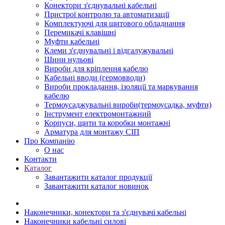
Конектори з'єднувальні кабельні
Пристрої контролю та автоматизації
Комплектуючі для щитового обладнання
Перемикачі клавішні
Муфти кабельні
Клеми з'єднувальні і відгалужувальні
Шини нульові
Вироби для кріплення кабелю
Кабельні вводи (гермовводи)
Вироби прокладання, iзоляції та маркування
кабелю
Термоусаджувальні вироби(термоусадка, муфти)
Інструмент електромонтажний
Корпуси, щити та коробки монтажні
Арматура для монтажу СІП
Про Компанію
О нас
Контакти
Каталог
Завантажити каталог продукції
Завантажити каталог новинок
Наконечники, конектори та з'єднувачі кабельні
Наконечники кабельні силові