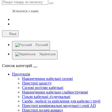
Зв'язатися з нами
Язык
Русский
Українська
Список категорій
Продукція
Наконечники кабельні силові
Пристрої захисту
Силові роз'єми кабельні
Наконечники кабельні слабкострумові
Гільзи кабельні з'єднувальні
Скоби, дюбелі та кріплення для кабелю і труб
Пристрої вимірювальні модульні і серії AD
Пристрої подачі команд