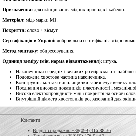
Призначення:
для окінцювання мідних проводів і кабелю.
Матеріал:
мідь марки М1.
Покриття:
олово + вісмут.
Сертифікація в Україні:
добровільна сертифікація згідно вим
Метод монтажу:
обпресовування.
Одиниця виміру (мін. норма відвантаження):
штука.
Наконечники середніх і великих розмірів мають найбільшу
Подовжена хвостова частина наконечника.
Конструкція контактної площинки забезпечує велику площ
Поєднання високих показників пластичності і механічної
Висока електропровідність міді і покриття на основі олов
Внутрішній діаметр хвостовиків розрахований для окінцюв
Контакти:
Відділ з продажів: +38(099) 316-88-36
Тех.підтримка: +38(050) 476-94-60