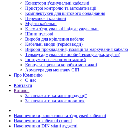
Конектори з'єднувальні кабельні
Пристрої контролю та автоматизації
Комплектуючі для щитового обладнання
Перемикачі клавішні
Муфти кабельні
Клеми з'єднувальні і відгалужувальні
Шини нульові
Вироби для кріплення кабелю
Кабельні вводи (гермовводи)
Вироби прокладання, iзоляції та маркування кабелю
Термоусаджувальні вироби(термоусадка, муфти)
Інструмент електромонтажний
Корпуси, щити та коробки монтажні
Арматура для монтажу СІП
Про Компанію
О нас
Контакти
Каталог
Завантажити каталог продукції
Завантажити каталог новинок
Наконечники, конектори та з'єднувачі кабельні
Наконечники кабельні силові
Наконечники DIN мідні луджені