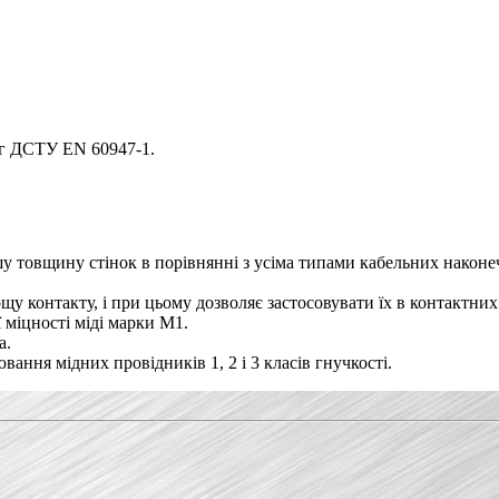
ог ДСТУ EN 60947-1.
 товщину стінок в порівнянні з усіма типами кабельних наконеч
у контакту, і при цьому дозволяє застосовувати їх в контактни
 міцності міді марки М1.
а.
ання мідних провідників 1, 2 і 3 класів гнучкості.