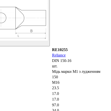
RE10255
Reliance
DIN 150-16
шт.
Мідь марки М1 з лудженням
150
M16
23.5
17.0
17.0
97.0
34.0