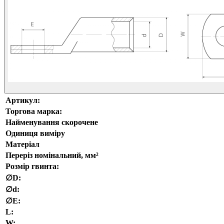
Артикул:
Торгова марка:
Найменування скорочене
Одиниця виміру
Матеріал
Переріз номінальний, мм²
Розмір гвинта:
∅D:
∅d:
∅E:
L:
W: