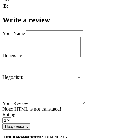
В:
Write a review
Your Name
Переваги:
Недоліки:
Your Review
Note:
HTML is not translated!
Rating
Продолжить
Тип наконечника:
DIN 46235.