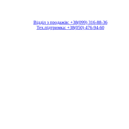
Відділ з продажів: +38(099) 316-88-36
Тех.підтримка: +38(050) 476-94-60