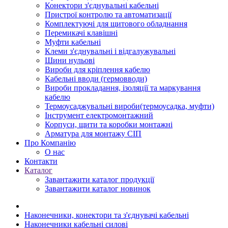
Конектори з'єднувальні кабельні
Пристрої контролю та автоматизації
Комплектуючі для щитового обладнання
Перемикачі клавішні
Муфти кабельні
Клеми з'єднувальні і відгалужувальні
Шини нульові
Вироби для кріплення кабелю
Кабельні вводи (гермовводи)
Вироби прокладання, iзоляції та маркування
кабелю
Термоусаджувальні вироби(термоусадка, муфти)
Інструмент електромонтажний
Корпуси, щити та коробки монтажні
Арматура для монтажу СІП
Про Компанію
О нас
Контакти
Каталог
Завантажити каталог продукції
Завантажити каталог новинок
Наконечники, конектори та з'єднувачі кабельні
Наконечники кабельні силові