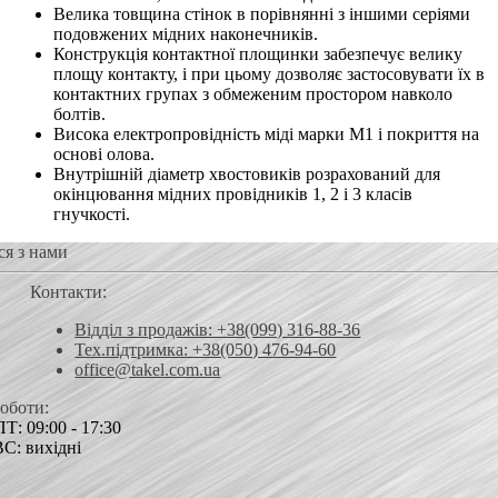
Велика товщина стінок в порівнянні з іншими серіями
подовжених мідних наконечників.
Конструкція контактної площинки забезпечує велику
площу контакту, і при цьому дозволяє застосовувати їх в
контактних групах з обмеженим простором навколо
болтів.
Висока електропровідність міді марки М1 і покриття на
основі олова.
Внутрішній діаметр хвостовиків розрахований для
окінцювання мідних провідників 1, 2 і 3 класів
гнучкості.
ся з нами
Контакти:
Відділ з продажів: +38(099) 316-88-36
Тех.підтримка: +38(050) 476-94-60
office@takel.com.ua
роботи:
Т: 09:00 - 17:30
ВС: вихідні