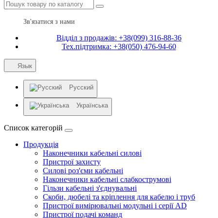
Зв'язатися з нами
Відділ з продажів: +38(099) 316-88-36
Тех.підтримка: +38(050) 476-94-60
Язык
Русский
Українська
Список категорій
Продукція
Наконечники кабельні силові
Пристрої захисту
Силові роз'єми кабельні
Наконечники кабельні слабкострумові
Гільзи кабельні з'єднувальні
Скоби, дюбелі та кріплення для кабелю і труб
Пристрої вимірювальні модульні і серії AD
Пристрої подачі команд