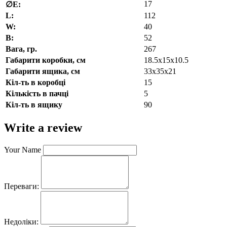
17
∅E:
L:
112
W:
40
В:
52
Вага, гр.
267
Габарити коробки, см
18.5x15x10.5
Габарити ящика, см
33x35x21
Кіл-ть в коробці
15
Кількість в пачці
5
Кіл-ть в ящику
90
Write a review
Your Name
Переваги:
Недоліки: