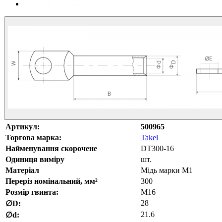
Артикул:
500965
Торгова марка:
Takel
Найменування скорочене
DT300-16
Одиниця виміру
шт.
Матеріал
Мідь марки М1
Переріз номінальний, мм²
300
Розмір гвинта:
М16
28
∅D:
21.6
∅d: