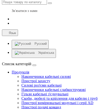
Зв'язатися з нами
Язык
Русский
Українська
Список категорій
Продукція
Наконечники кабельні силові
Пристрої захисту
Силові роз'єми кабельні
Наконечники кабельні слабкострумові
Гільзи кабельні з'єднувальні
Скоби, дюбелі та кріплення для кабелю і труб
Пристрої вимірювальні модульні і серії AD
Пристрої подачі команд