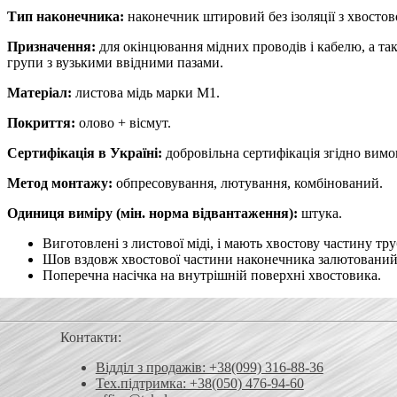
Тип наконечника:
наконечник штировий без ізоляції з хвосто
Призначення:
для окінцювання мідних проводів і кабелю, а та
групи з вузькими ввідними пазами.
Матеріал:
листова мідь марки М1.
Покриття:
олово + вісмут.
Сертифікація в Україні:
добровільна сертифікація згідно вим
Метод монтажу:
обпресовування, лютування, комбінований.
Одиниця виміру (мін. норма відвантаження):
штука.
Виготовлені з листової міді, і мають хвостову частину тр
Шов вздовж хвостової частини наконечника залютований
Поперечна насічка на внутрішній поверхні хвостовика.
Контакти:
Відділ з продажів: +38(099) 316-88-36
Тех.підтримка: +38(050) 476-94-60