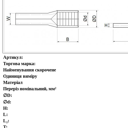
Артикул:
Торгова марка:
Найменування скорочене
Одиниця виміру
Матеріал
Переріз номінальний, мм²
∅D:
∅d:
H:
L:
L₂:
T: