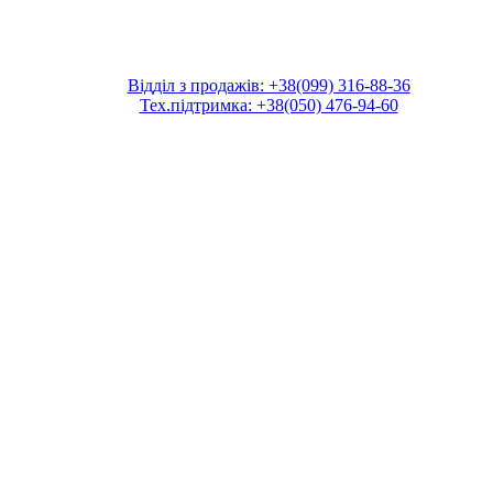
Відділ з продажів: +38(099) 316-88-36
Тех.підтримка: +38(050) 476-94-60