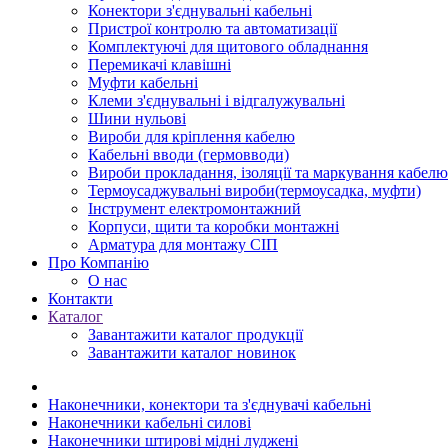
Конектори з'єднувальні кабельні
Пристрої контролю та автоматизації
Комплектуючі для щитового обладнання
Перемикачі клавішні
Муфти кабельні
Клеми з'єднувальні і відгалужувальні
Шини нульові
Вироби для кріплення кабелю
Кабельні вводи (гермовводи)
Вироби прокладання, iзоляції та маркування кабелю
Термоусаджувальні вироби(термоусадка, муфти)
Інструмент електромонтажний
Корпуси, щити та коробки монтажні
Арматура для монтажу СІП
Про Компанію
О нас
Контакти
Каталог
Завантажити каталог продукції
Завантажити каталог новинок
Наконечники, конектори та з'єднувачі кабельні
Наконечники кабельні силові
Наконечники штирові мідні луджені