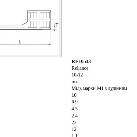
RE10533
Reliance
10-12
шт.
Мідь марки М1 з лудінням
10
6.9
4.5
2.4
22
12
1.1