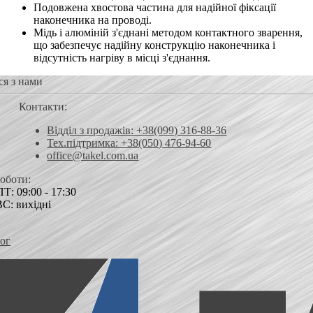
Подовжена хвостова частина для надійної фіксації
наконечника на проводі.
Мідь і алюміній з'єднані методом контактного зварення,
що забезпечує надійну конструкцію наконечника і
відсутність нагріву в місці з'єднання.
ся з нами
Контакти:
Відділ з продажів: +38(099) 316-88-36
Тех.підтримка: +38(050) 476-94-60
office@takel.com.ua
роботи:
Т: 09:00 - 17:30
ВС: вихідні
ог