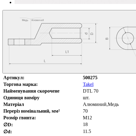
Артикул:
500275
Торгова марка:
Takel
Найменування скорочене
DTL 70
Одиниця виміру
шт.
Матеріал
Алюминий,Медь
Переріз номінальний, мм²
70
Розмір гвинта:
M12
18
∅D:
11.5
∅d: