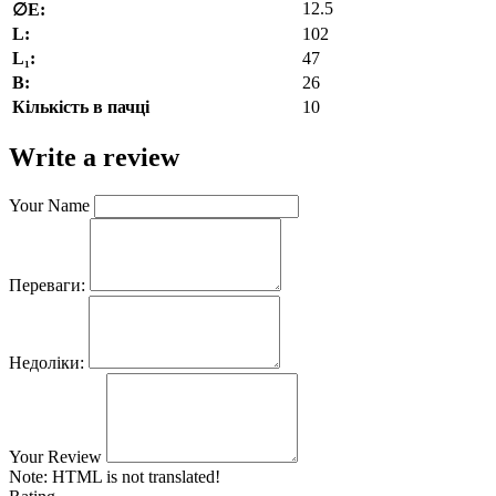
12.5
∅E:
L:
102
L₁:
47
В:
26
Кількість в пачці
10
Write a review
Your Name
Переваги:
Недоліки:
Your Review
Note:
HTML is not translated!