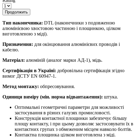
Rating
Продолжить
Тип наконечника:
DTL (наконечники з подовженою
алюмінієвою хвостовою частиною і площинкою, цілком
виготовленою з міді).
Призначення:
для окінцювання алюмінієвих проводів і
кабелю.
Матеріал:
алюміній (аналог марки АД-1), мідь.
Сертифікація в Україні:
добровільна сертифікація згідно
вимог ДСТУ EN 60947-1.
Метод монтажу:
обпресовування.
Одиниця виміру (мін. норма відвантаження):
штука.
Оптимальні геометричні параметри для можливості
застосування в різних галузях промисловості.
Конструкція контактної площинки забезпечує більшу
площу контакту, і при цьому дозволяє застосовувати їх в
контактних групах з обмеженим місцем навколо болтів.
Контактна площинка цілком виготовлена з міді.