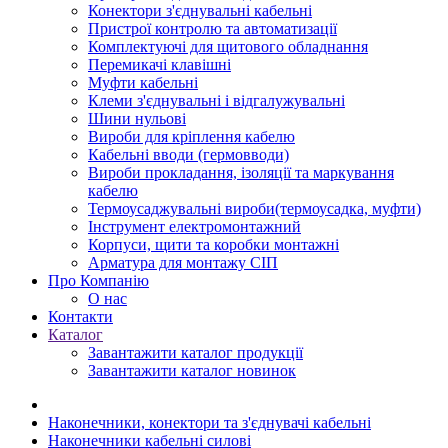
Конектори з'єднувальні кабельні
Пристрої контролю та автоматизації
Комплектуючі для щитового обладнання
Перемикачі клавішні
Муфти кабельні
Клеми з'єднувальні і відгалужувальні
Шини нульові
Вироби для кріплення кабелю
Кабельні вводи (гермовводи)
Вироби прокладання, iзоляції та маркування
кабелю
Термоусаджувальні вироби(термоусадка, муфти)
Інструмент електромонтажний
Корпуси, щити та коробки монтажні
Арматура для монтажу СІП
Про Компанію
О нас
Контакти
Каталог
Завантажити каталог продукції
Завантажити каталог новинок
Наконечники, конектори та з'єднувачі кабельні
Наконечники кабельні силові