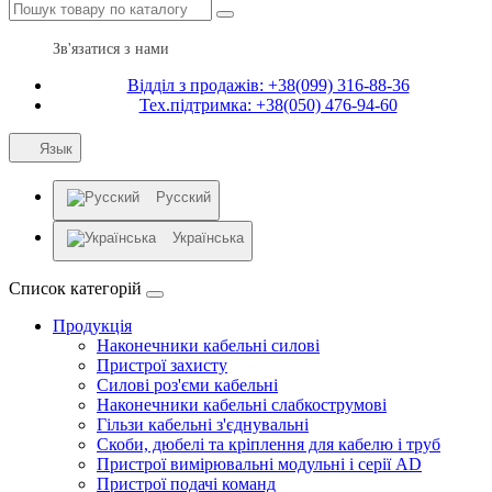
Зв'язатися з нами
Відділ з продажів: +38(099) 316-88-36
Тех.підтримка: +38(050) 476-94-60
Язык
Русский
Українська
Список категорій
Продукція
Наконечники кабельні силові
Пристрої захисту
Силові роз'єми кабельні
Наконечники кабельні слабкострумові
Гільзи кабельні з'єднувальні
Скоби, дюбелі та кріплення для кабелю і труб
Пристрої вимірювальні модульні і серії AD
Пристрої подачі команд