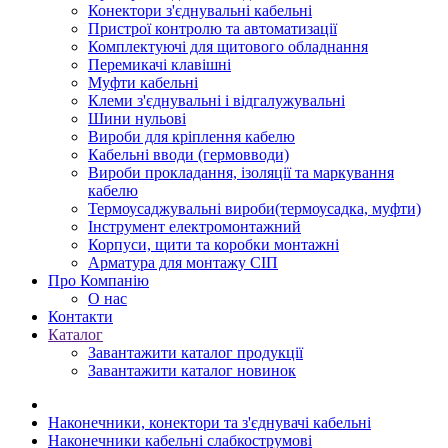
Конектори з'єднувальні кабельні
Пристрої контролю та автоматизації
Комплектуючі для щитового обладнання
Перемикачі клавішні
Муфти кабельні
Клеми з'єднувальні і відгалужувальні
Шини нульові
Вироби для кріплення кабелю
Кабельні вводи (гермовводи)
Вироби прокладання, iзоляції та маркування
кабелю
Термоусаджувальні вироби(термоусадка, муфти)
Інструмент електромонтажний
Корпуси, щити та коробки монтажні
Арматура для монтажу СІП
Про Компанію
О нас
Контакти
Каталог
Завантажити каталог продукції
Завантажити каталог новинок
Наконечники, конектори та з'єднувачі кабельні
Наконечники кабельні слабкострумові