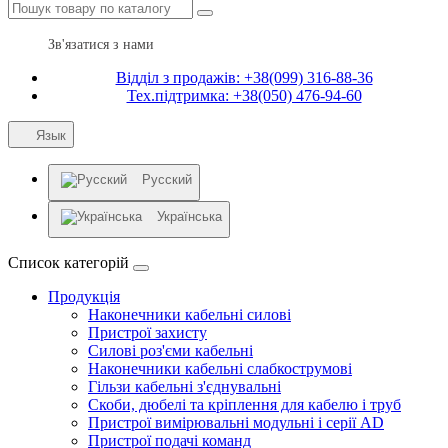
Зв'язатися з нами
Відділ з продажів: +38(099) 316-88-36
Тех.підтримка: +38(050) 476-94-60
Язык
Русский
Українська
Список категорій
Продукція
Наконечники кабельні силові
Пристрої захисту
Силові роз'єми кабельні
Наконечники кабельні слабкострумові
Гільзи кабельні з'єднувальні
Скоби, дюбелі та кріплення для кабелю і труб
Пристрої вимірювальні модульні і серії AD
Пристрої подачі команд