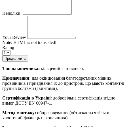
Недоліки:
Your Review
Note:
HTML is not translated!
Rating
Продолжить
Тип наконечника:
кільцевий з ізоляцією.
Призначення:
для окінцювання багатодротяних мідних
провідників і приєднання їх до пристроїв, що мають контактні
групи з болтами (гвинтами).
Сертифікація в Україні:
добровільна сертифікація згідно
вимог ДСТУ EN 60947-1.
Метод монтажу:
обпресовування (обтискається тільки
хвостовий фланець наконечника).