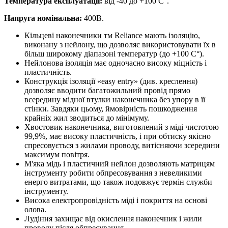
Температура експлуатації:
від -40 до +100 С°.
Напруга номінальна:
400В.
Кільцеві наконечники тм Reliance мають ізоляцію,
виконану з нейлону, що дозволяє використовувати їх в
більш широкому діапазоні температур (до +100 С°).
Нейлонова ізоляція має одночасно високу міцність і
пластичність.
Конструкція ізоляції «easy entry» (див. креслення)
дозволяє вводити багатожильний провід прямо
всередину мідної втулки наконечника без упору в її
стінки. Завдяки цьому, ймовірність пошкодження
крайніх жил зводиться до мінімуму.
Хвостовик наконечника, виготовлений з міді чистотою
99,9%, має високу пластичність, і при обтиску якісно
спресовується з жилами проводу, витісняючи зсередини
максимум повітря.
М'яка мідь і пластичний нейлон дозволяють матрицям
інструменту робити обпресовування з невеликими
енерго витратами, що також подовжує термін служби
інструменту.
Висока електропровідність міді і покриття на основі
олова.
Лудіння захищає від окислення наконечник і жили
проводу після обпресування.