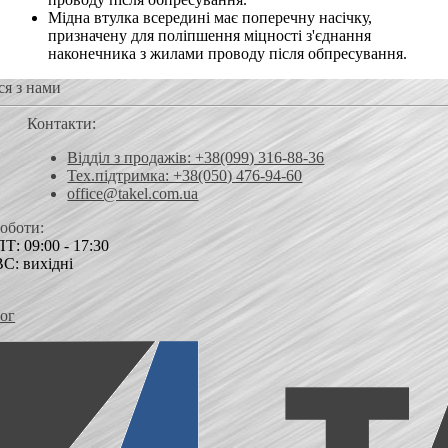
Мідна втулка всередині має поперечну насічку,
призначену для поліпшення міцності з'єднання
наконечника з жилами проводу після обпресування.
ся з нами
Контакти:
Відділ з продажів: +38(099) 316-88-36
Тех.підтримка: +38(050) 476-94-60
office@takel.com.ua
роботи:
Т: 09:00 - 17:30
ВС: вихідні
ог