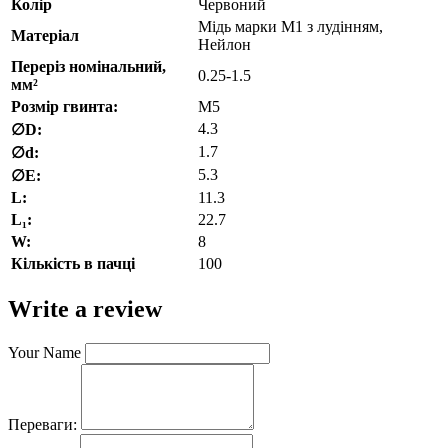
Колір
Червоний
Мідь марки М1 з лудінням,
Матеріал
Нейлон
Переріз номінальний,
0.25-1.5
мм²
Розмір гвинта:
M5
4.3
∅D:
1.7
∅d:
5.3
∅E:
L:
11.3
L₁:
22.7
W:
8
Кількість в пачці
100
Write a review
Your Name
Переваги: