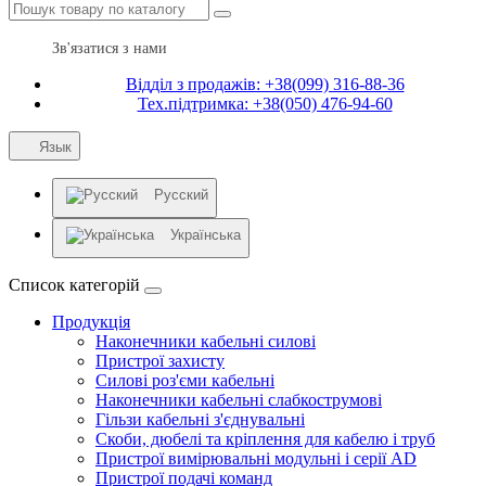
Зв'язатися з нами
Відділ з продажів: +38(099) 316-88-36
Тех.підтримка: +38(050) 476-94-60
Язык
Русский
Українська
Список категорій
Продукція
Наконечники кабельні силові
Пристрої захисту
Силові роз'єми кабельні
Наконечники кабельні слабкострумові
Гільзи кабельні з'єднувальні
Скоби, дюбелі та кріплення для кабелю і труб
Пристрої вимірювальні модульні і серії AD
Пристрої подачі команд