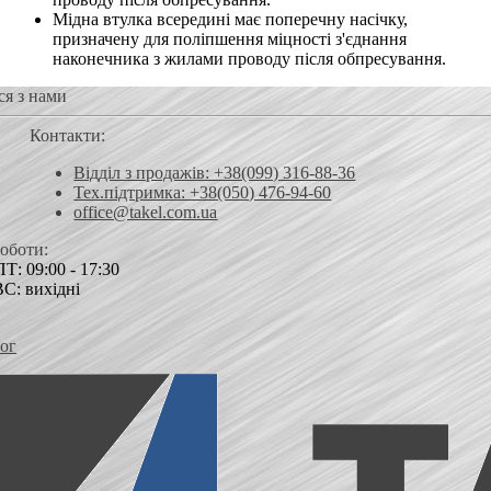
Мідна втулка всередині має поперечну насічку,
призначену для поліпшення міцності з'єднання
наконечника з жилами проводу після обпресування.
ся з нами
Контакти:
Відділ з продажів: +38(099) 316-88-36
Тех.підтримка: +38(050) 476-94-60
office@takel.com.ua
роботи:
Т: 09:00 - 17:30
ВС: вихідні
ог