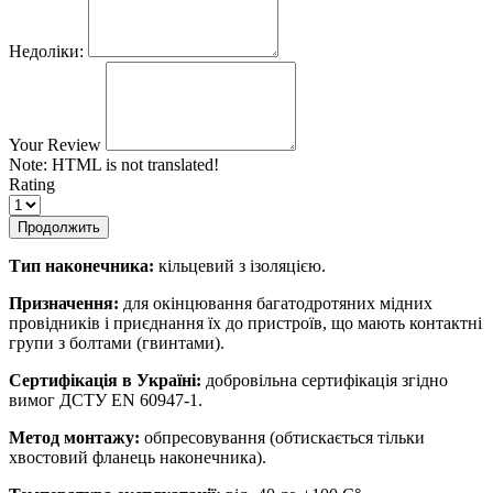
Недоліки:
Your Review
Note:
HTML is not translated!
Rating
Продолжить
Тип наконечника:
кільцевий з ізоляцією.
Призначення:
для окінцювання багатодротяних мідних
провідників і приєднання їх до пристроїв, що мають контактні
групи з болтами (гвинтами).
Сертифікація в Україні:
добровільна сертифікація згідно
вимог ДСТУ EN 60947-1.
Метод монтажу:
обпресовування (обтискається тільки
хвостовий фланець наконечника).