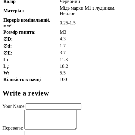
Колір
Червоний
Мідь марки М1 з лудінням,
Матеріал
Нейлон
Переріз номінальний,
0.25-1.5
мм²
Розмір гвинта:
M3
4.3
∅D:
1.7
∅d:
3.7
∅E:
L:
11.3
L₁:
18.2
W:
5.5
Кількість в пачці
100
Write a review
Your Name
Переваги: