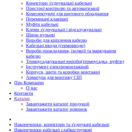
Конектори з'єднувальні кабельні
Пристрої контролю та автоматизації
Комплектуючі для щитового обладнання
Перемикачі клавішні
Муфти кабельні
Клеми з'єднувальні і відгалужувальні
Шини нульові
Вироби для кріплення кабелю
Кабельні вводи (гермовводи)
Вироби прокладання, iзоляції та маркування
кабелю
Термоусаджувальні вироби(термоусадка, муфти)
Інструмент електромонтажний
Корпуси, щити та коробки монтажні
Арматура для монтажу СІП
Про Компанію
О нас
Контакти
Каталог
Завантажити каталог продукції
Завантажити каталог новинок
Наконечники, конектори та з'єднувачі кабельні
Наконечники кабельні слабкострумові