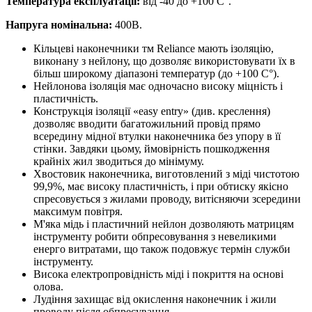
Температура експлуатації:
від -40 до +100 С°.
Напруга номінальна:
400В.
Кільцеві наконечники тм Reliance мають ізоляцію,
виконану з нейлону, що дозволяє використовувати їх в
більш широкому діапазоні температур (до +100 С°).
Нейлонова ізоляція має одночасно високу міцність і
пластичність.
Конструкція ізоляції «easy entry» (див. креслення)
дозволяє вводити багатожильний провід прямо
всередину мідної втулки наконечника без упору в її
стінки. Завдяки цьому, ймовірність пошкодження
крайніх жил зводиться до мінімуму.
Хвостовик наконечника, виготовлений з міді чистотою
99,9%, має високу пластичність, і при обтиску якісно
спресовується з жилами проводу, витісняючи зсередини
максимум повітря.
М'яка мідь і пластичний нейлон дозволяють матрицям
інструменту робити обпресовування з невеликими
енерго витратами, що також подовжує термін служби
інструменту.
Висока електропровідність міді і покриття на основі
олова.
Лудіння захищає від окислення наконечник і жили
проводу після обпресування.