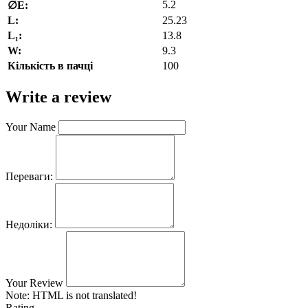
5.2
∅E:
L:
25.23
L₁:
13.8
W:
9.3
Кількість в пачці
100
Write a review
Your Name
Переваги:
Недоліки:
Your Review
Note:
HTML is not translated!
Rating