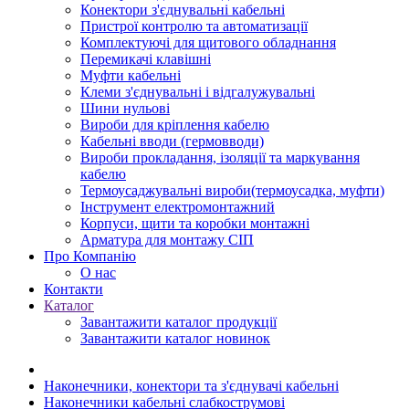
Конектори з'єднувальні кабельні
Пристрої контролю та автоматизації
Комплектуючі для щитового обладнання
Перемикачі клавішні
Муфти кабельні
Клеми з'єднувальні і відгалужувальні
Шини нульові
Вироби для кріплення кабелю
Кабельні вводи (гермовводи)
Вироби прокладання, iзоляції та маркування
кабелю
Термоусаджувальні вироби(термоусадка, муфти)
Інструмент електромонтажний
Корпуси, щити та коробки монтажні
Арматура для монтажу СІП
Про Компанію
О нас
Контакти
Каталог
Завантажити каталог продукції
Завантажити каталог новинок
Наконечники, конектори та з'єднувачі кабельні
Наконечники кабельні слабкострумові