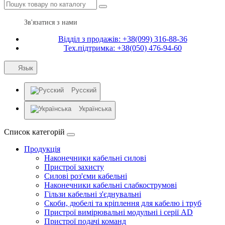
Зв'язатися з нами
Відділ з продажів: +38(099) 316-88-36
Тех.підтримка: +38(050) 476-94-60
Язык
Русский
Українська
Список категорій
Продукція
Наконечники кабельні силові
Пристрої захисту
Силові роз'єми кабельні
Наконечники кабельні слабкострумові
Гільзи кабельні з'єднувальні
Скоби, дюбелі та кріплення для кабелю і труб
Пристрої вимірювальні модульні і серії AD
Пристрої подачі команд