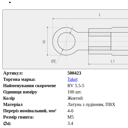
Артикул:
500423
Торгова марка:
Takel
Найменування скорочене
RV 5.5-5
Одиниця виміру
100 шт.
Колір
Жовтий
Матеріал
Латунь з лудінням, ПВХ
Переріз номінальний, мм²
4-6
Розмір гвинта:
M5
3.4
∅d: