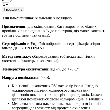
Продолжить
Тип наконечника:
кільцевий з ізоляцією.
Призначення:
для окінцювання багатодротяних мідних
провідників і приєднання їх до пристроїв, що мають контактні
групи з болтами (гвинтами).
Сертифікація в Україні:
добровільна сертифікація згідно
вимог ДСТУ EN 60947-1.
Метод монтажу:
обпресовування (обтискається тільки
хвостовий фланець наконечника).
Температура експлуатації:
від -40 до +70 С°.
Напруга номінальна:
400В.
Кільцевий наконечник RV має колір ізоляції згідно
міжнародної системи кольорового маркування
діапазонів номінальних перерізів провідників. Кожен
діапазон позначається своїм кольором (див. в таблиці).
Металева частина наконечника має покриття (зовні і
всередині) для захисту від процесів окислення