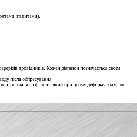
болтами (гвинтами).
ерерізів провідників. Кожен діапазон позначається своїм
воду після обпресування.
ерх пластикового фланця, який при цьому деформується, але