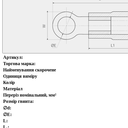
Артикул:
Торгова марка:
Найменування скорочене
Одиниця виміру
Колір
Матеріал
Переріз номінальний, мм²
Розмір гвинта:
∅d:
∅E:
L:
L₁: