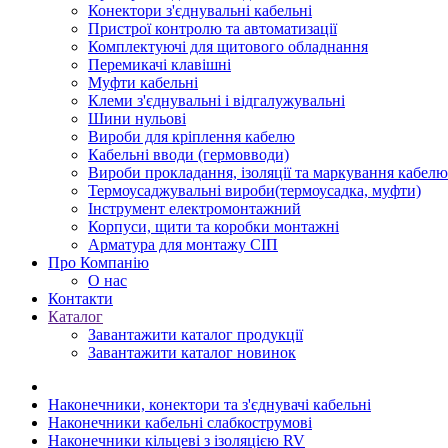
Конектори з'єднувальні кабельні
Пристрої контролю та автоматизації
Комплектуючі для щитового обладнання
Перемикачі клавішні
Муфти кабельні
Клеми з'єднувальні і відгалужувальні
Шини нульові
Вироби для кріплення кабелю
Кабельні вводи (гермовводи)
Вироби прокладання, iзоляції та маркування кабелю
Термоусаджувальні вироби(термоусадка, муфти)
Інструмент електромонтажний
Корпуси, щити та коробки монтажні
Арматура для монтажу СІП
Про Компанію
О нас
Контакти
Каталог
Завантажити каталог продукції
Завантажити каталог новинок
Наконечники, конектори та з'єднувачі кабельні
Наконечники кабельні слабкострумові
Наконечники кільцеві з ізоляцією RV