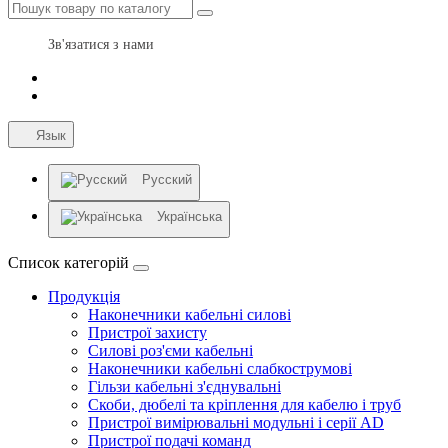
Зв'язатися з нами
Язык
Русский
Українська
Список категорій
Продукція
Наконечники кабельні силові
Пристрої захисту
Силові роз'єми кабельні
Наконечники кабельні слабкострумові
Гільзи кабельні з'єднувальні
Скоби, дюбелі та кріплення для кабелю і труб
Пристрої вимірювальні модульні і серії AD
Пристрої подачі команд