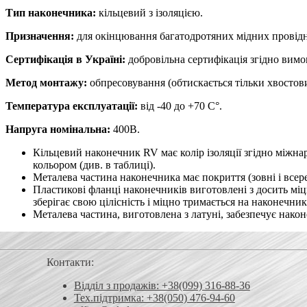
Тип наконечника:
кільцевий з ізоляцією.
Призначення:
для окінцювання багатодротяних мідних провідни
Сертифікація в Україні:
добровільна сертифікація згідно вим
Метод монтажу:
обпресовування (обтискається тільки хвостов
Температура експлуатації:
від -40 до +70 С°.
Напруга номінальна:
400В.
Кільцевий наконечник RV має колір ізоляції згідно міжна
кольором (див. в таблиці).
Металева частина наконечника має покриття (зовні і всер
Пластикові фланці наконечників виготовлені з досить мі
зберігає свою цілісність і міцно тримається на наконечник
Металева частина, виготовлена ​​з латуні, забезпечує нако
Контакти:
Відділ з продажів: +38(099) 316-88-36
Тех.підтримка: +38(050) 476-94-60