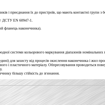
ків і приєднання їх до пристроїв, що мають контактні групи з 
ог ДСТУ EN 60947-1.
ий фланець наконечника).
родної системи кольорового маркування діапазонів номінальних п
едині) для захисту від процесів окислення наконечника і жил про
цного і пластичного матеріалу. Обпресовування проводиться пов
у.
нечнику більшу стійкість до згинання.