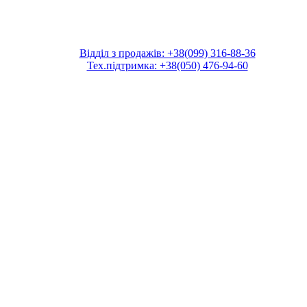
Відділ з продажів: +38(099) 316-88-36
Тех.підтримка: +38(050) 476-94-60