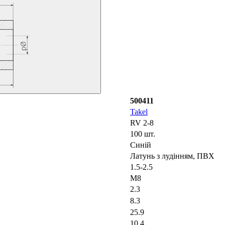
500411
Takel
RV 2-8
100 шт.
Синій
Латунь з лудінням, ПВХ
1.5-2.5
M8
2.3
8.3
25.9
10.4