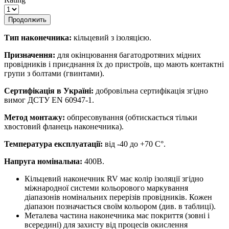
Продолжить
Тип наконечника:
кільцевий з ізоляцією.
Призначення:
для окінцювання багатодротяних мідних
провідників і приєднання їх до пристроїв, що мають контактні
групи з болтами (гвинтами).
Сертифікація в Україні:
добровільна сертифікація згідно
вимог ДСТУ EN 60947-1.
Метод монтажу:
обпресовування (обтискається тільки
хвостовий фланець наконечника).
Температура експлуатації:
від -40 до +70 С°.
Напруга номінальна:
400В.
Кільцевий наконечник RV має колір ізоляції згідно
міжнародної системи кольорового маркування
діапазонів номінальних перерізів провідників. Кожен
діапазон позначається своїм кольором (див. в таблиці).
Металева частина наконечника має покриття (зовні і
всередині) для захисту від процесів окислення