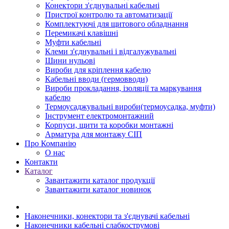
Конектори з'єднувальні кабельні
Пристрої контролю та автоматизації
Комплектуючі для щитового обладнання
Перемикачі клавішні
Муфти кабельні
Клеми з'єднувальні і відгалужувальні
Шини нульові
Вироби для кріплення кабелю
Кабельні вводи (гермовводи)
Вироби прокладання, iзоляції та маркування
кабелю
Термоусаджувальні вироби(термоусадка, муфти)
Інструмент електромонтажний
Корпуси, щити та коробки монтажні
Арматура для монтажу СІП
Про Компанію
О нас
Контакти
Каталог
Завантажити каталог продукції
Завантажити каталог новинок
Наконечники, конектори та з'єднувачі кабельні
Наконечники кабельні слабкострумові