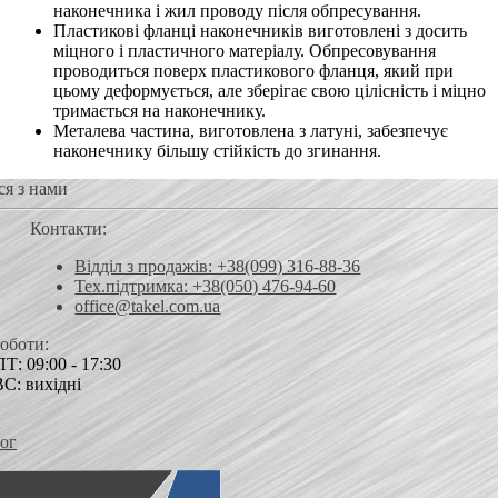
наконечника і жил проводу після обпресування.
Пластикові фланці наконечників виготовлені з досить
міцного і пластичного матеріалу. Обпресовування
проводиться поверх пластикового фланця, який при
цьому деформується, але зберігає свою цілісність і міцно
тримається на наконечнику.
Металева частина, виготовлена ​​з латуні, забезпечує
наконечнику більшу стійкість до згинання.
ся з нами
Контакти:
Відділ з продажів: +38(099) 316-88-36
Тех.підтримка: +38(050) 476-94-60
office@takel.com.ua
роботи:
Т: 09:00 - 17:30
ВС: вихідні
ог