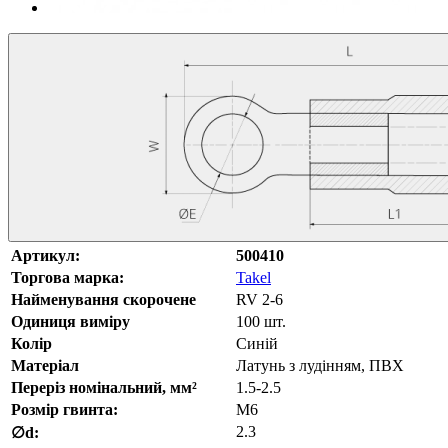
Артикул:
500410
Торгова марка:
Takel
Найменування скорочене
RV 2-6
Одиниця виміру
100 шт.
Колір
Синій
Матеріал
Латунь з лудінням, ПВХ
Переріз номінальний, мм²
1.5-2.5
Розмір гвинта:
M6
2.3
∅d: