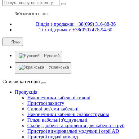
Зв'язатися з нами
Відділ з продажів: +38(099) 316-88-36
Тех.підтримка: +38(050) 476-94-60
Язык
Русский
Українська
Список категорій
Продукція
Наконечники кабельні силові
Пристрої захисту
Силові роз'єми кабельні
Наконечники кабельні слабкострумові
Гільзи кабельні з'єднувальні
Скоби, дюбелі та кріплення для кабелю і труб
Пристрої вимірювальні модульні і серії AD
Пристрої подачі команд