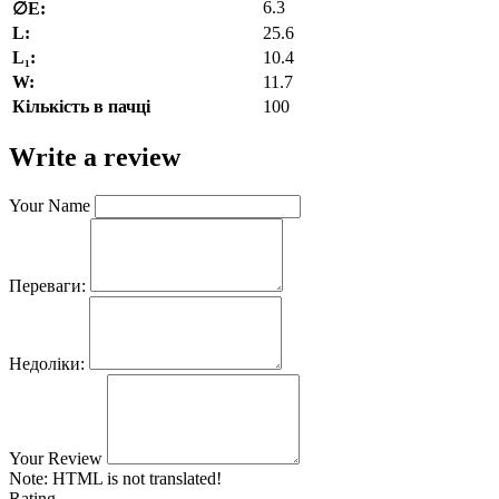
6.3
∅E:
L:
25.6
L₁:
10.4
W:
11.7
Кількість в пачці
100
Write a review
Your Name
Переваги:
Недоліки:
Your Review
Note:
HTML is not translated!
Rating