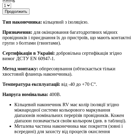
Продолжить
Тип наконечника:
кільцевий з ізоляцією.
Призначення:
для окінцювання багатодротяних мідних
провідників і приєднання їх до пристроїв, що мають контактні
групи з болтами (гвинтами).
Сертифікація в Україні:
добровільна сертифікація згідно
вимог ДСТУ EN 60947-1.
Метод монтажу:
обпресовування (обтискається тільки
хвостовий фланець наконечника).
Температура експлуатації:
від -40 до +70 С°.
Напруга номінальна:
400В.
Кільцевий наконечник RV має колір ізоляції згідно
міжнародної системи кольорового маркування
діапазонів номінальних перерізів провідників. Кожен
діапазон позначається своїм кольором (див. в таблиці).
Металева частина наконечника має покриття (зовні і
всередині) для захисту від процесів окислення