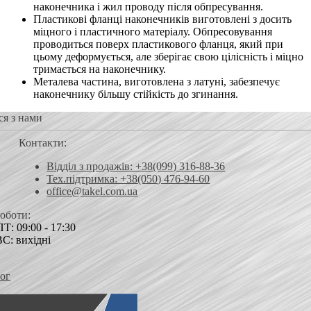
наконечника і жил проводу після обпресування.
Пластикові фланці наконечників виготовлені з досить
міцного і пластичного матеріалу. Обпресовування
проводиться поверх пластикового фланця, який при
цьому деформується, але зберігає свою цілісність і міцно
тримається на наконечнику.
Металева частина, виготовлена ​​з латуні, забезпечує
наконечнику більшу стійкість до згинання.
ся з нами
Контакти:
Відділ з продажів: +38(099) 316-88-36
Тех.підтримка: +38(050) 476-94-60
office@takel.com.ua
роботи:
Т: 09:00 - 17:30
ВС: вихідні
ог