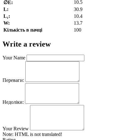
10.5
∅E:
L:
30.9
L₁:
10.4
W:
13.7
Кількість в пачці
100
Write a review
Your Name
Переваги:
Недоліки:
Your Review
Note:
HTML is not translated!
Rating