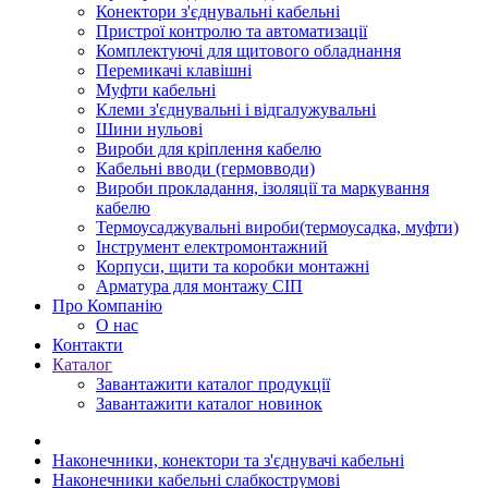
Конектори з'єднувальні кабельні
Пристрої контролю та автоматизації
Комплектуючі для щитового обладнання
Перемикачі клавішні
Муфти кабельні
Клеми з'єднувальні і відгалужувальні
Шини нульові
Вироби для кріплення кабелю
Кабельні вводи (гермовводи)
Вироби прокладання, iзоляції та маркування
кабелю
Термоусаджувальні вироби(термоусадка, муфти)
Інструмент електромонтажний
Корпуси, щити та коробки монтажні
Арматура для монтажу СІП
Про Компанію
О нас
Контакти
Каталог
Завантажити каталог продукції
Завантажити каталог новинок
Наконечники, конектори та з'єднувачі кабельні
Наконечники кабельні слабкострумові