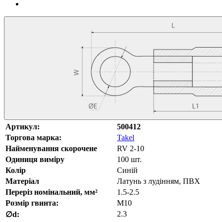
Артикул:
500412
Торгова марка:
Takel
Найменування скорочене
RV 2-10
Одиниця виміру
100 шт.
Колір
Синій
Матеріал
Латунь з лудінням, ПВХ
Переріз номінальний, мм²
1.5-2.5
Розмір гвинта:
M10
2.3
∅d: