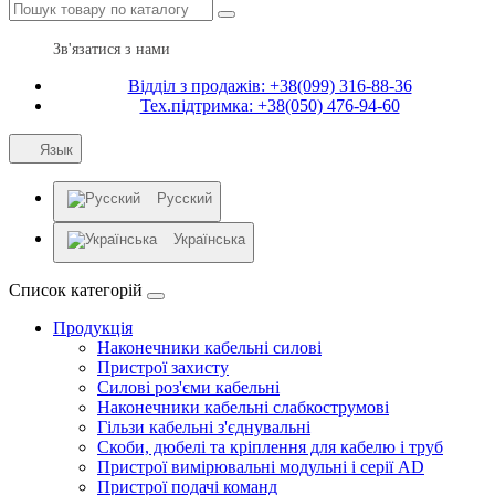
Зв'язатися з нами
Відділ з продажів: +38(099) 316-88-36
Тех.підтримка: +38(050) 476-94-60
Язык
Русский
Українська
Список категорій
Продукція
Наконечники кабельні силові
Пристрої захисту
Силові роз'єми кабельні
Наконечники кабельні слабкострумові
Гільзи кабельні з'єднувальні
Скоби, дюбелі та кріплення для кабелю і труб
Пристрої вимірювальні модульні і серії AD
Пристрої подачі команд