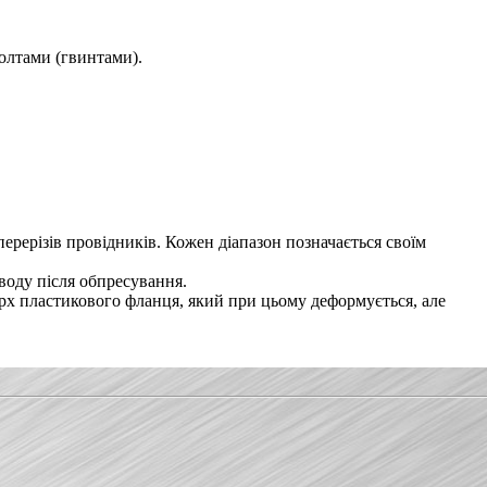
болтами (гвинтами).
ерерізів провідників. Кожен діапазон позначається своїм
воду після обпресування.
ерх пластикового фланця, який при цьому деформується, але