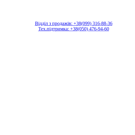
Відділ з продажів: +38(099) 316-88-36
Тех.підтримка: +38(050) 476-94-60