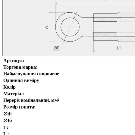
Артикул:
Торгова марка:
Найменування скорочене
Одиниця виміру
Колір
Матеріал
Переріз номінальний, мм²
Розмір гвинта:
∅d:
∅E:
L:
L₁: