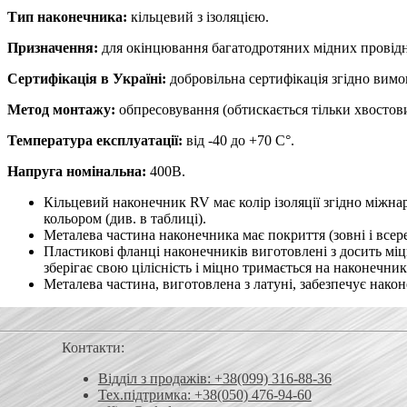
Тип наконечника:
кільцевий з ізоляцією.
Призначення:
для окінцювання багатодротяних мідних провідни
Сертифікація в Україні:
добровільна сертифікація згідно вим
Метод монтажу:
обпресовування (обтискається тільки хвостов
Температура експлуатації:
від -40 до +70 С°.
Напруга номінальна:
400В.
Кільцевий наконечник RV має колір ізоляції згідно міжна
кольором (див. в таблиці).
Металева частина наконечника має покриття (зовні і всер
Пластикові фланці наконечників виготовлені з досить мі
зберігає свою цілісність і міцно тримається на наконечник
Металева частина, виготовлена ​​з латуні, забезпечує нако
Контакти:
Відділ з продажів: +38(099) 316-88-36
Тех.підтримка: +38(050) 476-94-60