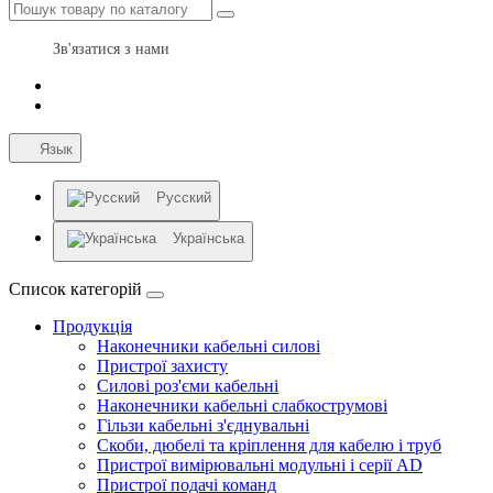
Зв'язатися з нами
Язык
Русский
Українська
Список категорій
Продукція
Наконечники кабельні силові
Пристрої захисту
Силові роз'єми кабельні
Наконечники кабельні слабкострумові
Гільзи кабельні з'єднувальні
Скоби, дюбелі та кріплення для кабелю і труб
Пристрої вимірювальні модульні і серії AD
Пристрої подачі команд