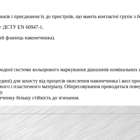
ків і приєднання їх до пристроїв, що мають контактні групи з 
ог ДСТУ EN 60947-1.
ий фланець наконечника).
родної системи кольорового маркування діапазонів номінальних п
едині) для захисту від процесів окислення наконечника і жил про
цного і пластичного матеріалу. Обпресовування проводиться пов
у.
нечнику більшу стійкість до згинання.