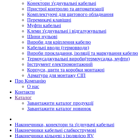
Конектори з'єднувальні кабельні
Пристрої контролю та автоматизації
Комплектуючі для щитового обладнання
Перемикачі клавішні
Муфти кабельні
Клеми з'єднувальні і відгалужувальні
Шини нульові
Вироби для кріплення кабелю
Кабельні вводи (гермовводи)
Вироби прокладання, iзоляції та маркування кабелю
Термоусаджувальні вироби(термоусадка, муфти)
Інструмент електромонтажний
Корпуси, щити та коробки монтажні
Арматура для монтажу СІП
Про Компанію
О нас
Контакти
Каталог
Завантажити каталог продукції
Завантажити каталог новинок
Наконечники, конектори та з'єднувачі кабельні
Наконечники кабельні слабкострумові
Наконечники кільцеві з ізоляцією RV