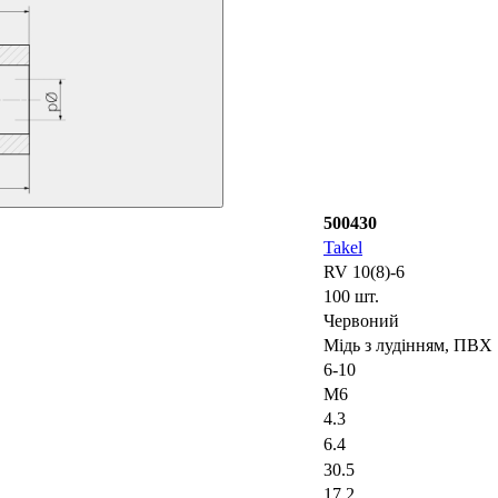
500430
Takel
RV 10(8)-6
100 шт.
Червоний
Мідь з лудінням, ПВХ
6-10
M6
4.3
6.4
30.5
17.2