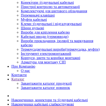
Конектори з'єднувальні кабельні
Пристрої контролю та автоматизації
Комплектуючі для щитового обладнання
Перемикачі клавішні
Муфти кабельні
Клеми з'єднувальні і відгалужувальні
Шини нульові
Вироби для кріплення кабелю
Кабельні вводи (гермовводи)
Вироби прокладання, iзоляції та маркування
кабелю
Термоусаджувальні вироби(термоусадка, муфти)
Інструмент електромонтажний
Корпуси, щити та коробки монтажні
Арматура для монтажу СІП
Про Компанію
О нас
Контакти
Каталог
Завантажити каталог продукції
Завантажити каталог новинок
Наконечники, конектори та з'єднувачі кабельні
Наконечники кабельні слабкострумові