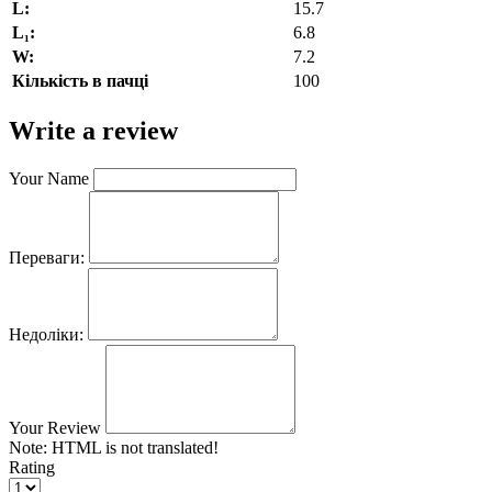
L:
15.7
L₁:
6.8
W:
7.2
Кількість в пачці
100
Write a review
Your Name
Переваги:
Недоліки:
Your Review
Note:
HTML is not translated!
Rating