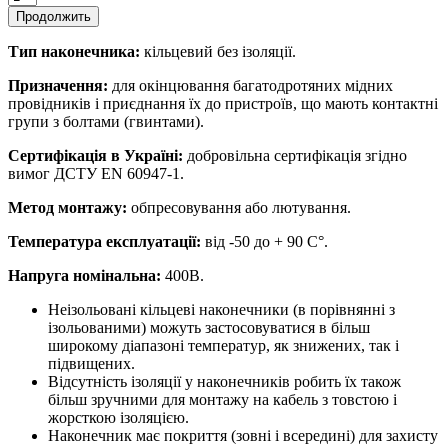
Продолжить
Тип наконечника:
кільцевий без ізоляції.
Призначення:
для окінцювання багатодротяних мідних
провідників і приєднання їх до пристроїв, що мають контактні
групи з болтами (гвинтами).
Сертифікація в Україні:
добровільна сертифікація згідно
вимог ДСТУ EN 60947-1.
Метод монтажу:
обпресовування або лютування.
Температура експлуатації:
від -50 до + 90 С°.
Напруга номінальна:
400В.
Неізольовані кільцеві наконечники (в порівнянні з
ізольованими) можуть застосовуватися в більш
широкому діапазоні температур, як знижених, так і
підвищених.
Відсутність ізоляції у наконечників робить їх також
більш зручними для монтажу на кабель з товстою і
жорсткою ізоляцією.
Наконечник має покриття (зовні і всередині) для захисту