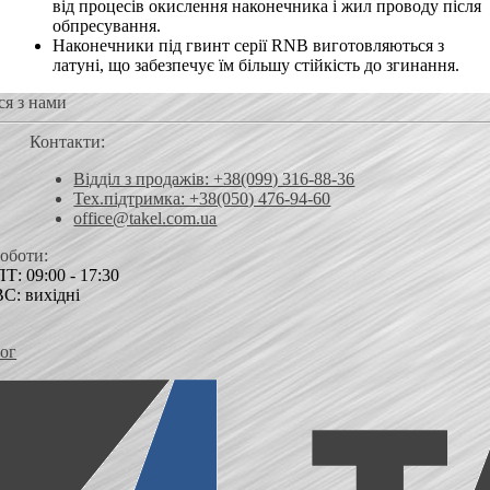
від процесів окислення наконечника і жил проводу після
обпресування.
Наконечники під гвинт серії RNB виготовляються з
латуні, що забезпечує їм більшу стійкість до згинання.
ся з нами
Контакти:
Відділ з продажів: +38(099) 316-88-36
Тех.підтримка: +38(050) 476-94-60
office@takel.com.ua
роботи:
Т: 09:00 - 17:30
ВС: вихідні
ог