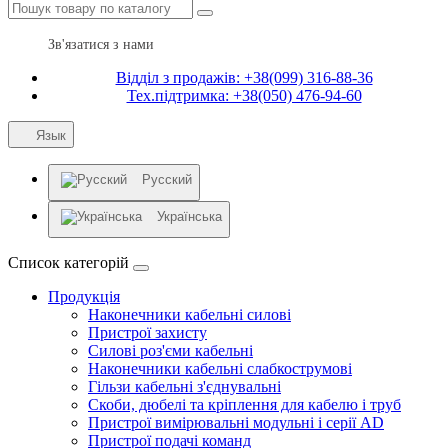
Зв'язатися з нами
Відділ з продажів: +38(099) 316-88-36
Тех.підтримка: +38(050) 476-94-60
Язык
Русский
Українська
Список категорій
Продукція
Наконечники кабельні силові
Пристрої захисту
Силові роз'єми кабельні
Наконечники кабельні слабкострумові
Гільзи кабельні з'єднувальні
Скоби, дюбелі та кріплення для кабелю і труб
Пристрої вимірювальні модульні і серії AD
Пристрої подачі команд