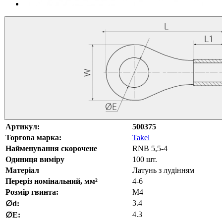
Артикул:
500375
Торгова марка:
Takel
Найменування скорочене
RNB 5,5-4
Одиниця виміру
100 шт.
Матеріал
Латунь з лудінням
Переріз номінальний, мм²
4-6
Розмір гвинта:
M4
3.4
∅d:
4.3
∅E: