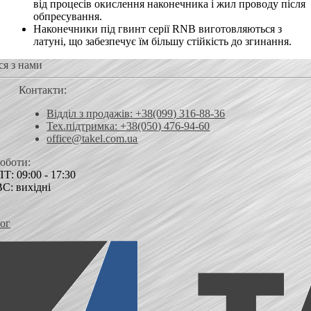
від процесів окислення наконечника і жил проводу після
обпресування.
Наконечники під гвинт серії RNB виготовляються з
латуні, що забезпечує їм більшу стійкість до згинання.
ся з нами
Контакти:
Відділ з продажів: +38(099) 316-88-36
Тех.підтримка: +38(050) 476-94-60
office@takel.com.ua
роботи:
Т: 09:00 - 17:30
ВС: вихідні
ог