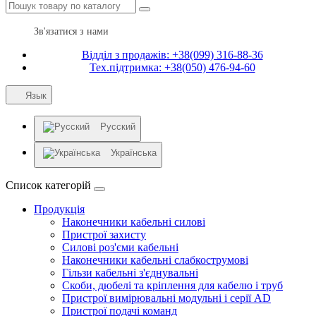
Зв'язатися з нами
Відділ з продажів: +38(099) 316-88-36
Тех.підтримка: +38(050) 476-94-60
Язык
Русский
Українська
Список категорій
Продукція
Наконечники кабельні силові
Пристрої захисту
Силові роз'єми кабельні
Наконечники кабельні слабкострумові
Гільзи кабельні з'єднувальні
Скоби, дюбелі та кріплення для кабелю і труб
Пристрої вимірювальні модульні і серії AD
Пристрої подачі команд