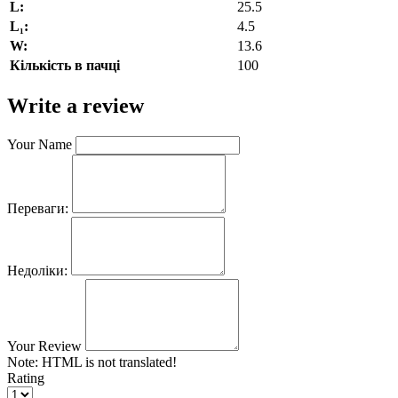
L:
25.5
L₁:
4.5
W:
13.6
Кількість в пачці
100
Write a review
Your Name
Переваги:
Недоліки:
Your Review
Note:
HTML is not translated!
Rating