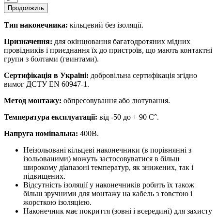
Продолжить
Тип наконечника:
кільцевий без ізоляції.
Призначення:
для окінцювання багатодротяних мідних
провідників і приєднання їх до пристроїв, що мають контактні
групи з болтами (гвинтами).
Сертифікація в Україні:
добровільна сертифікація згідно
вимог ДСТУ EN 60947-1.
Метод монтажу:
обпресовування або лютування.
Температура експлуатації:
від -50 до + 90 С°.
Напруга номінальна:
400В.
Неізольовані кільцеві наконечники (в порівнянні з
ізольованими) можуть застосовуватися в більш
широкому діапазоні температур, як знижених, так і
підвищених.
Відсутність ізоляції у наконечників робить їх також
більш зручними для монтажу на кабель з товстою і
жорсткою ізоляцією.
Наконечник має покриття (зовні і всередині) для захисту