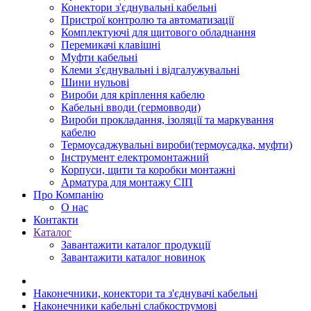
Конектори з'єднувальні кабельні
Пристрої контролю та автоматизації
Комплектуючі для щитового обладнання
Перемикачі клавішні
Муфти кабельні
Клеми з'єднувальні і відгалужувальні
Шини нульові
Вироби для кріплення кабелю
Кабельні вводи (гермовводи)
Вироби прокладання, iзоляції та маркування
кабелю
Термоусаджувальні вироби(термоусадка, муфти)
Інструмент електромонтажний
Корпуси, щити та коробки монтажні
Арматура для монтажу СІП
Про Компанію
О нас
Контакти
Каталог
Завантажити каталог продукції
Завантажити каталог новинок
Наконечники, конектори та з'єднувачі кабельні
Наконечники кабельні слабкострумові