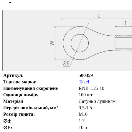
Артикул:
500359
Торгова марка:
Takel
Найменування скорочене
RNB 1.25-10
Одиниця виміру
100 шт.
Матеріал
Латунь з лудінням
Переріз номінальний, мм²
0,5-1,5
Розмір гвинта:
M10
1.7
∅d:
10.5
∅E: