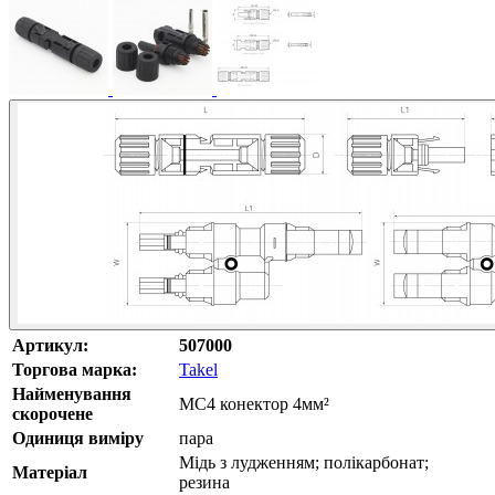
Артикул:
507000
Торгова марка:
Takel
Найменування
МС4 конектор 4мм²
скорочене
Одиниця виміру
пара
Мідь з лудженням; полікарбонат;
Матеріал
резина