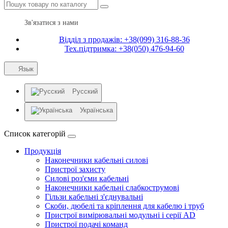
Зв'язатися з нами
Відділ з продажів: +38(099) 316-88-36
Тех.підтримка: +38(050) 476-94-60
Язык
Русский
Українська
Список категорій
Продукція
Наконечники кабельні силові
Пристрої захисту
Силові роз'єми кабельні
Наконечники кабельні слабкострумові
Гільзи кабельні з'єднувальні
Скоби, дюбелі та кріплення для кабелю і труб
Пристрої вимірювальні модульні і серії AD
Пристрої подачі команд