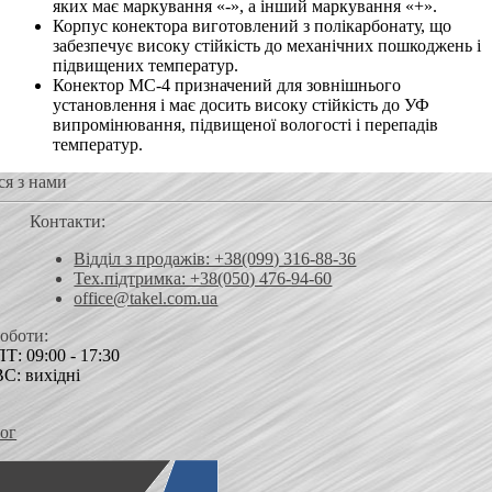
яких має маркування «-», а інший маркування «+».
Корпус конектора виготовлений з полікарбонату, що
забезпечує високу стійкість до механічних пошкоджень і
підвищених температур.
Конектор МС-4 призначений для зовнішнього
установлення і має досить високу стійкість до УФ
випромінювання, підвищеної вологості і перепадів
температур.
ся з нами
Контакти:
Відділ з продажів: +38(099) 316-88-36
Тех.підтримка: +38(050) 476-94-60
office@takel.com.ua
роботи:
Т: 09:00 - 17:30
ВС: вихідні
ог