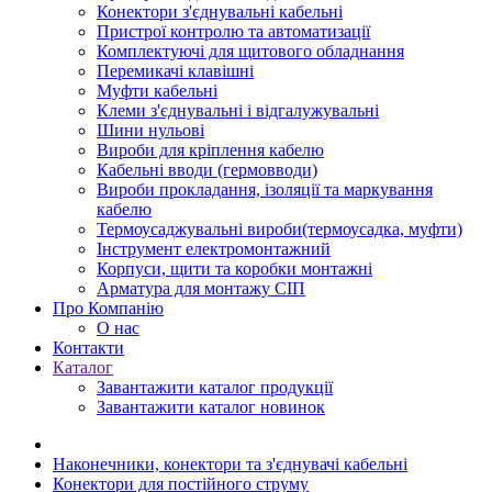
Конектори з'єднувальні кабельні
Пристрої контролю та автоматизації
Комплектуючі для щитового обладнання
Перемикачі клавішні
Муфти кабельні
Клеми з'єднувальні і відгалужувальні
Шини нульові
Вироби для кріплення кабелю
Кабельні вводи (гермовводи)
Вироби прокладання, iзоляції та маркування
кабелю
Термоусаджувальні вироби(термоусадка, муфти)
Інструмент електромонтажний
Корпуси, щити та коробки монтажні
Арматура для монтажу СІП
Про Компанію
О нас
Контакти
Каталог
Завантажити каталог продукції
Завантажити каталог новинок
Наконечники, конектори та з'єднувачі кабельні
Конектори для постійного струму