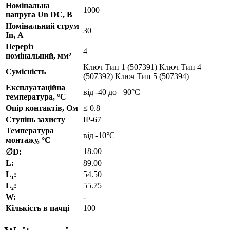
Номінальна
1000
напруга Un DC, В
Номінальний струм
30
In, А
Переріз
4
номінальний, мм²
Ключ Тип 1 (507391) Ключ Тип 4
Сумісність
(507392) Ключ Тип 5 (507394)
Експлуатаційна
від -40 до +90°С
температура, °C
Опір контактів, Ом
≤ 0.8
Ступінь захисту
IP-67
Температура
від -10°С
монтажу, °C
18.00
∅D:
L:
89.00
L₁:
54.50
L₂:
55.75
W:
-
Кількість в пачці
100