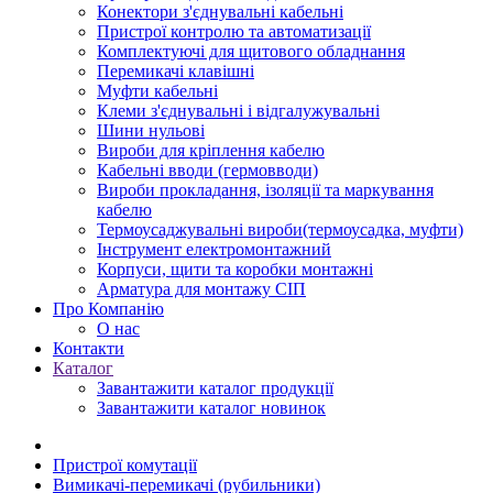
Конектори з'єднувальні кабельні
Пристрої контролю та автоматизації
Комплектуючі для щитового обладнання
Перемикачі клавішні
Муфти кабельні
Клеми з'єднувальні і відгалужувальні
Шини нульові
Вироби для кріплення кабелю
Кабельні вводи (гермовводи)
Вироби прокладання, iзоляції та маркування
кабелю
Термоусаджувальні вироби(термоусадка, муфти)
Інструмент електромонтажний
Корпуси, щити та коробки монтажні
Арматура для монтажу СІП
Про Компанію
О нас
Контакти
Каталог
Завантажити каталог продукції
Завантажити каталог новинок
Пристрої комутації
Вимикачі-перемикачі (рубильники)