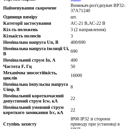
Вимикач-роз'єднувач ВР32-
Найменування скорочене
37A71240
Одиниця виміру
шт.
Категорії застосування
AC-21 B,АС-22 В
Кіл-ть положень
3 (2 направлення)
Кількість полюсів
3
Номінальна напруга Un, В
400/690
Номінальна напруга ізоляції Ui,
690
В
Номінальний струм In, А
400
Частота F, Гц
50
Механічна зносостійкість,
16000
циклів
Номінальна імпульсна напруга
8
Uimp, В
Номінальний короткочасний
22
допустимий струм Icw, кА
Номінальний умовний струм
22
короткого замикання Icc, кА
IP00 IP32 зі сторони
Ступінь захисту
приводу при установці в