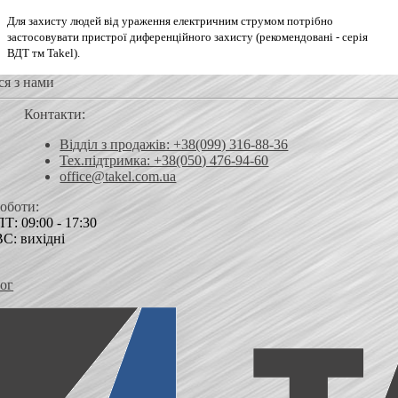
Для захисту людей від ураження електричним струмом потрібно
застосовувати пристрої диференційного захисту (рекомендовані - серія
ВДТ тм Takel).
ся з нами
Контакти:
Відділ з продажів: +38(099) 316-88-36
Тех.підтримка: +38(050) 476-94-60
office@takel.com.ua
роботи:
Т: 09:00 - 17:30
ВС: вихідні
ог