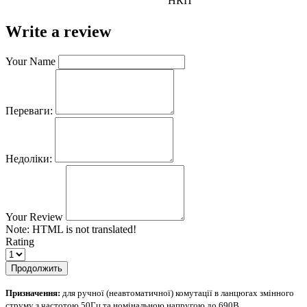
НКП
Write a review
Your Name
Переваги:
Недоліки:
Your Review
Note:
HTML is not translated!
Rating
Продолжить
Призначення:
для ручної (неавтоматичної) комутації в ланцюгах змінного
струму з частотою 50Гц та номінальною напругою до 690В.