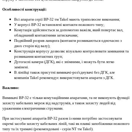
Особливості конструкції:
Всі апарати серії ВР-32 тм
Takel
мають триполюсне виконання
;
У корпусі ВР-32 встановлені контакти ножового типу;
Комутація здійснюється за допомогою важіля, який повертає вал,
обладнаний контактними затискачами;
Подвійний розрив ланцюга (контакти розмикаються одночасно з
двох сторін від валу);
Конструкція корпусу дозволяє візуально контролювати замикання та
розмикання контактних груп;
Дугогасні камери (ДГК), які є знімними, і можуть бути легко
замінені.
В лінійці також присутні вимикачі-роз'єднувачі без ДГК, але
компанія
Takel
рекомендує використовувати апарати з ДГК.
Важливо:
Вимикачі ВР-32 є тільки комутаційними апаратами, та не виконують функції
захисту кабельних мереж від надструмів, а також захисту людей від
ураженням електричними струмами.
При застосуванні апаратів ВР-32 разом із ними потрібно застосовувати
окремі засоби захисту кабельних ліній, такі як плавкі запобіжники ножового
типу та їх тримачі (рекомендовані - серія NT тм Takel).