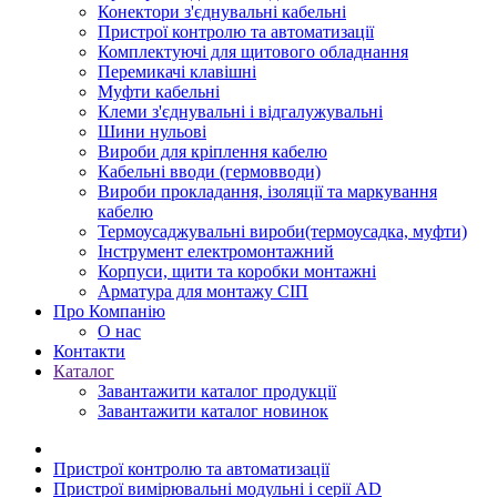
Конектори з'єднувальні кабельні
Пристрої контролю та автоматизації
Комплектуючі для щитового обладнання
Перемикачі клавішні
Муфти кабельні
Клеми з'єднувальні і відгалужувальні
Шини нульові
Вироби для кріплення кабелю
Кабельні вводи (гермовводи)
Вироби прокладання, iзоляції та маркування
кабелю
Термоусаджувальні вироби(термоусадка, муфти)
Інструмент електромонтажний
Корпуси, щити та коробки монтажні
Арматура для монтажу СІП
Про Компанію
О нас
Контакти
Каталог
Завантажити каталог продукції
Завантажити каталог новинок
Пристрої контролю та автоматизації
Пристрої вимірювальні модульні і серії AD