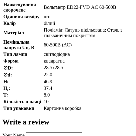
Найменування
Вольтметр ED22-FVD АC 60-500В
скорочене
Одиниця виміру
шт.
Колір
білий
Поліамід; Латунь нікільована; Сталь з
Матеріал
гальванічним покриттям
Номінальна
60-500В (АС)
напруга Un, В
Тип лампи
світлодіодна
Форма
квадратна
28.5х28.5
∅D:
22.0
∅d:
H:
46.9
H₁:
37.4
T:
8.0
Кількість в пачці
10
Тип упаковки
Картонна коробка
Write a review
Your Name