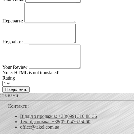
Переваги:
Недоліки:
Your Review
Note:
HTML is not translated!
Rating
Продолжить
ся з нами
Контакти:
Відділ з продажів: +38(099) 316-88-36
Тех.підтримка: +38(050) 476-94-60
office@takel.com.ua