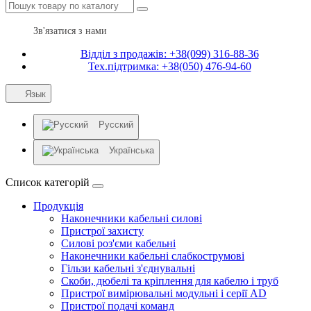
Зв'язатися з нами
Відділ з продажів: +38(099) 316-88-36
Тех.підтримка: +38(050) 476-94-60
Язык
Русский
Українська
Список категорій
Продукція
Наконечники кабельні силові
Пристрої захисту
Силові роз'єми кабельні
Наконечники кабельні слабкострумові
Гільзи кабельні з'єднувальні
Скоби, дюбелі та кріплення для кабелю і труб
Пристрої вимірювальні модульні і серії AD
Пристрої подачі команд