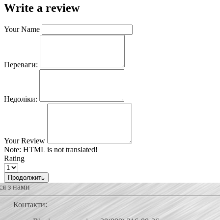
Write a review
Your Name
Переваги:
Недоліки:
Your Review
Note:
HTML is not translated!
Rating
Продолжить
ся з нами
Контакти: