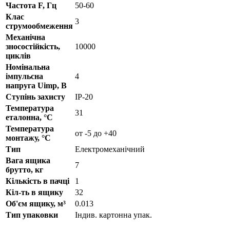
Частота F, Гц
50-60
Клас
3
струмообмеження
Механічна
зносостійкість,
10000
циклів
Номінальна
імпульсна
4
напруга Uimp, В
Ступінь захисту
IP-20
Температура
31
еталонна, °C
Температура
от -5 до +40
монтажу, °C
Тип
Електромеханічний
Вага ящика
7
брутто, кг
Кількість в пачці
1
Кіл-ть в ящику
32
Об'єм ящику, м³
0.013
Тип упаковки
Індив. картонна упак.