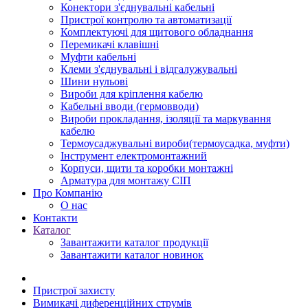
Конектори з'єднувальні кабельні
Пристрої контролю та автоматизації
Комплектуючі для щитового обладнання
Перемикачі клавішні
Муфти кабельні
Клеми з'єднувальні і відгалужувальні
Шини нульові
Вироби для кріплення кабелю
Кабельні вводи (гермовводи)
Вироби прокладання, iзоляції та маркування
кабелю
Термоусаджувальні вироби(термоусадка, муфти)
Інструмент електромонтажний
Корпуси, щити та коробки монтажні
Арматура для монтажу СІП
Про Компанію
О нас
Контакти
Каталог
Завантажити каталог продукції
Завантажити каталог новинок
Пристрої захисту
Вимикачі диференційних струмів