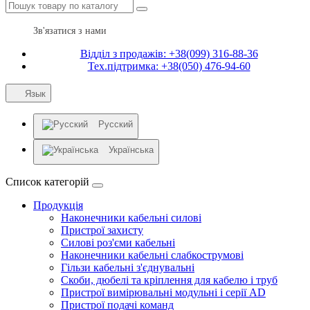
Зв'язатися з нами
Відділ з продажів: +38(099) 316-88-36
Тех.підтримка: +38(050) 476-94-60
Язык
Русский
Українська
Список категорій
Продукція
Наконечники кабельні силові
Пристрої захисту
Силові роз'єми кабельні
Наконечники кабельні слабкострумові
Гільзи кабельні з'єднувальні
Скоби, дюбелі та кріплення для кабелю і труб
Пристрої вимірювальні модульні і серії AD
Пристрої подачі команд