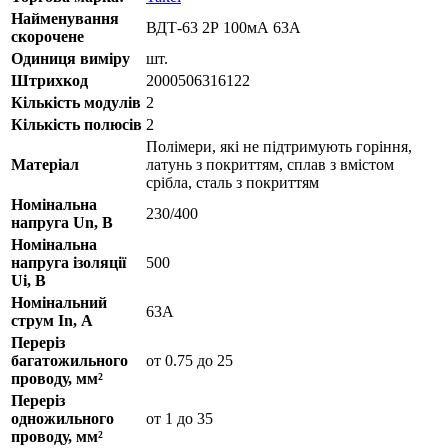
Найменування
ВДТ-63 2Р 100мА 63А
скорочене
Одиниця виміру
шт.
Штрихкод
2000506316122
Кількість модулів
2
Кількість полюсів
2
Полімери, які не підтримують горіння,
Матеріал
латунь з покриттям, сплав з вмістом
срібла, сталь з покриттям
Номінальна
230/400
напруга Un, В
Номінальна
напруга ізоляції
500
Ui, В
Номінальний
63А
струм In, А
Переріз
багатожильного
от 0.75 до 25
проводу, мм²
Переріз
одножильного
от 1 до 35
проводу, мм²