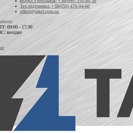
Відділ з продажів: +38(099) 316-88-36
Тех.підтримка: +38(050) 476-94-60
office@takel.com.ua
роботи:
Т: 09:00 - 17:30
ВС: вихідні
ог