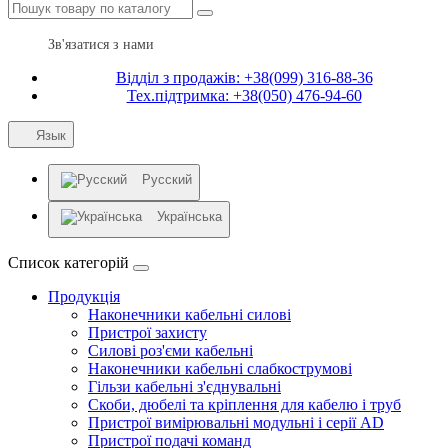
Зв'язатися з нами
Відділ з продажів: +38(099) 316-88-36
Тех.підтримка: +38(050) 476-94-60
Язык
Русский
Українська
Список категорій
Продукція
Наконечники кабельні силові
Пристрої захисту
Силові роз'єми кабельні
Наконечники кабельні слабкострумові
Гільзи кабельні з'єднувальні
Скоби, дюбелі та кріплення для кабелю і труб
Пристрої вимірювальні модульні і серії AD
Пристрої подачі команд