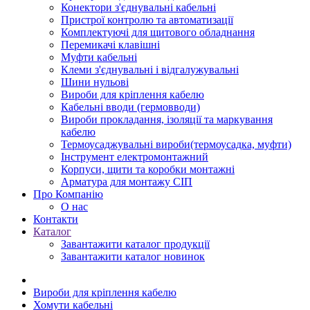
Конектори з'єднувальні кабельні
Пристрої контролю та автоматизації
Комплектуючі для щитового обладнання
Перемикачі клавішні
Муфти кабельні
Клеми з'єднувальні і відгалужувальні
Шини нульові
Вироби для кріплення кабелю
Кабельні вводи (гермовводи)
Вироби прокладання, iзоляції та маркування
кабелю
Термоусаджувальні вироби(термоусадка, муфти)
Інструмент електромонтажний
Корпуси, щити та коробки монтажні
Арматура для монтажу СІП
Про Компанію
О нас
Контакти
Каталог
Завантажити каталог продукції
Завантажити каталог новинок
Вироби для кріплення кабелю
Хомути кабельні