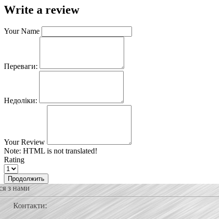
Write a review
Your Name
Переваги:
Недоліки:
Your Review
Note:
HTML is not translated!
Rating
Продолжить
ся з нами
Контакти: