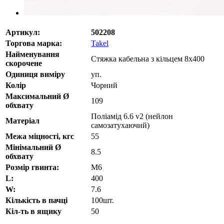
Артикул:
502208
Торгова марка:
Takel
Найменування
Стяжка кабельна з кільцем 8x400
скорочене
Одиниця виміру
уп.
Колір
Чорний
Максимальний Ø
109
обхвату
Поліамід 6.6 v2 (нейлон
Матеріал
самозатухаючий)
Межа міцності, кгс
55
Мінімальний Ø
8.5
обхвату
Розмір гвинта:
М6
L:
400
W:
7.6
Кількість в пачці
100шт.
Кіл-ть в ящику
50