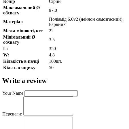
Колір
Сірий
Максимальний Ø
97.0
обхвату
Поліамід 6.6v2 (нейлон самозгасний);
Матеріал
Барвник
Межа міцності, кгс
22
Мінімальний Ø
3.5
обхвату
L:
350
W:
4.8
Кількість в пачці
100шт.
Кіл-ть в ящику
50
Write a review
Your Name
Переваги: