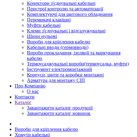
Конектори з'єднувальні кабельні
Пристрої контролю та автоматизації
Комплектуючі для щитового обладнання
Перемикачі клавішні
Муфти кабельні
Клеми з'єднувальні і відгалужувальні
Шини нульові
Вироби для кріплення кабелю
Кабельні вводи (гермовводи)
Вироби прокладання, iзоляції та маркування
кабелю
Термоусаджувальні вироби(термоусадка, муфти)
Інструмент електромонтажний
Корпуси, щити та коробки монтажні
Арматура для монтажу СІП
Про Компанію
О нас
Контакти
Каталог
Завантажити каталог продукції
Завантажити каталог новинок
Вироби для кріплення кабелю
Хомути кабельні