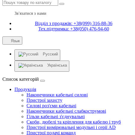
Зв'язатися з нами
Відділ з продажів: +38(099) 316-88-36
Тех.підтримка: +38(050) 476-94-60
Язык
Русский
Українська
Список категорій
Продукція
Наконечники кабельні силові
Пристрої захисту
Силові роз'єми кабельні
Наконечники кабельні слабкострумові
Гільзи кабельні з'єднувальні
Скоби, дюбелі та кріплення для кабелю і труб
Пристрої вимірювальні модульні і серії AD
Пристрої подачі команд