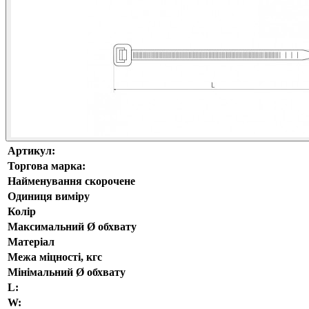
Артикул:
Торгова марка:
Найменування скорочене
Одиниця виміру
Колір
Максимальний Ø обхвату
Матеріал
Межа міцності, кгс
Мінімальний Ø обхвату
L:
W: