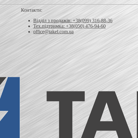
Контакти:
Відділ з продажів: +38(099) 316-88-36
Тех.підтримка: +38(050) 476-94-60
office@takel.com.ua