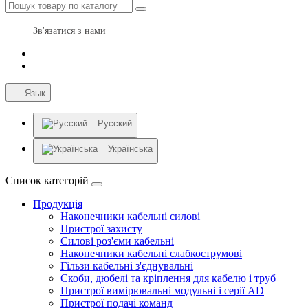
Зв'язатися з нами
Язык
Русский
Українська
Список категорій
Продукція
Наконечники кабельні силові
Пристрої захисту
Силові роз'єми кабельні
Наконечники кабельні слабкострумові
Гільзи кабельні з'єднувальні
Скоби, дюбелі та кріплення для кабелю і труб
Пристрої вимірювальні модульні і серії AD
Пристрої подачі команд