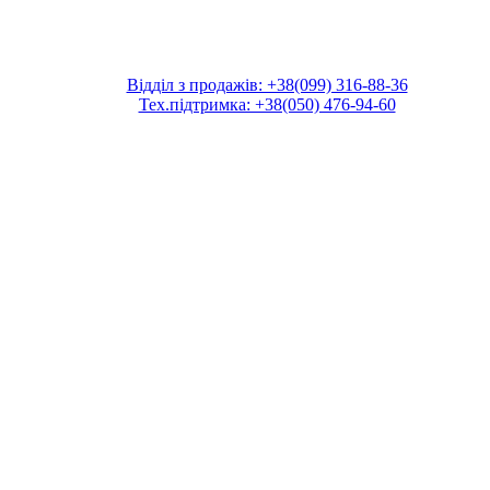
Відділ з продажів: +38(099) 316-88-36
Тех.підтримка: +38(050) 476-94-60