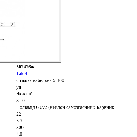
502426ж
Takel
Cтяжка кабельна 5-300
уп.
Жовтий
81.0
Поліамід 6.6v2 (нейлон самозгасний); Барвник
22
3.5
300
4.8