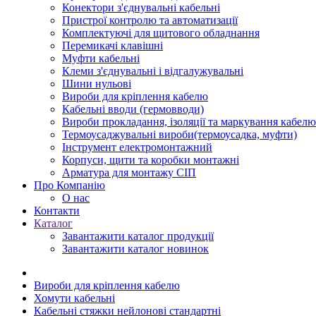
Конектори з'єднувальні кабельні
Пристрої контролю та автоматизації
Комплектуючі для щитового обладнання
Перемикачі клавішні
Муфти кабельні
Клеми з'єднувальні і відгалужувальні
Шини нульові
Вироби для кріплення кабелю
Кабельні вводи (гермовводи)
Вироби прокладання, iзоляції та маркування кабелю
Термоусаджувальні вироби(термоусадка, муфти)
Інструмент електромонтажний
Корпуси, щити та коробки монтажні
Арматура для монтажу СІП
Про Компанію
О нас
Контакти
Каталог
Завантажити каталог продукції
Завантажити каталог новинок
Вироби для кріплення кабелю
Хомути кабельні
Кабельні стяжки нейлонові стандартні