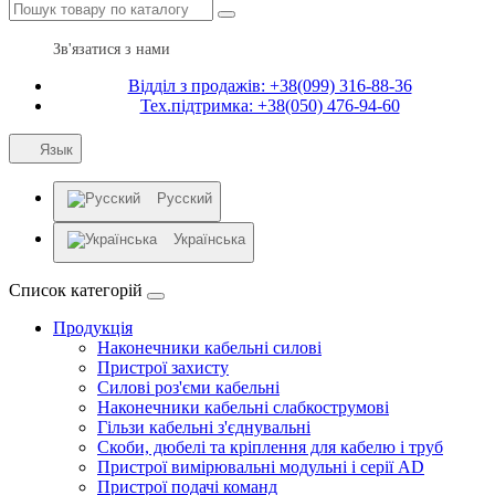
Зв'язатися з нами
Відділ з продажів: +38(099) 316-88-36
Тех.підтримка: +38(050) 476-94-60
Язык
Русский
Українська
Список категорій
Продукція
Наконечники кабельні силові
Пристрої захисту
Силові роз'єми кабельні
Наконечники кабельні слабкострумові
Гільзи кабельні з'єднувальні
Скоби, дюбелі та кріплення для кабелю і труб
Пристрої вимірювальні модульні і серії AD
Пристрої подачі команд