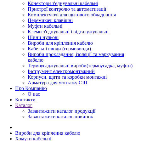
Конектори з'єднувальні кабельні
Пристрої контролю та автоматизації
Комплектуючі для щитового обладнання
Перемикачі клавішні
Муфти кабельні
Клеми з'єднувальні і відгалужувальні
Шини нульові
Вироби для кріплення кабелю
Кабельні вводи (гермовводи)
Вироби прокладання, iзоляції та маркування
кабелю
Термоусаджувальні вироби(термоусадка, муфти)
Інструмент електромонтажний
Корпуси, щити та коробки монтажні
Арматура для монтажу СІП
Про Компанію
О нас
Контакти
Каталог
Завантажити каталог продукції
Завантажити каталог новинок
Вироби для кріплення кабелю
Хомути кабельні