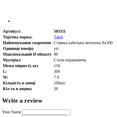
Артикул:
503111
Торгова марка:
Takel
Найменування скорочене
Стяжка кабельна металева 8x300
Одиниця виміру
уп.
Максимальний Ø обхвату
80
Матеріал
Сталь нержавіюча
Межа міцності, кгс
150
L:
300
W:
7.9
Кількість в пачці
100шт.
Кіл-ть в ящику
20
Write a review
Your Name