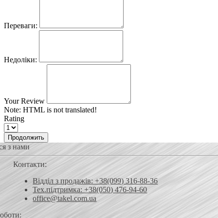
Переваги:
Недоліки:
Your Review
Note:
HTML is not translated!
Rating
Продолжить
ся з нами
Контакти:
Відділ з продажів: +38(099) 316-88-36
Тех.підтримка: +38(050) 476-94-60
office@takel.com.ua
роботи: