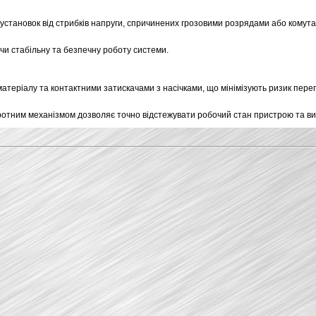
оустановок від стрибків напруги, спричинених грозовими розрядами або комут
и стабільну та безпечну роботу системи.
теріалу та контактними затискачами з насічками, що мінімізують ризик перегр
отним механізмом дозволяє точно відстежувати робочий стан пристрою та викл