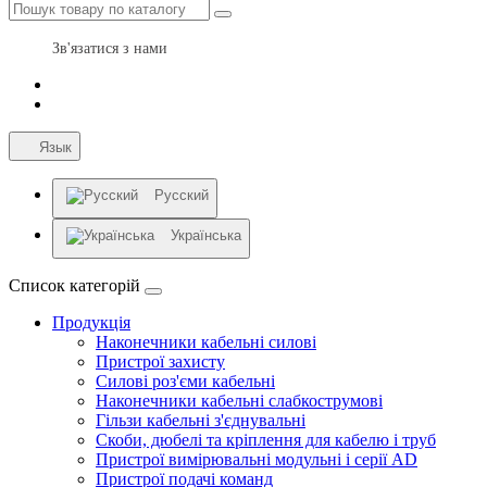
Зв'язатися з нами
Язык
Русский
Українська
Список категорій
Продукція
Наконечники кабельні силові
Пристрої захисту
Силові роз'єми кабельні
Наконечники кабельні слабкострумові
Гільзи кабельні з'єднувальні
Скоби, дюбелі та кріплення для кабелю і труб
Пристрої вимірювальні модульні і серії AD
Пристрої подачі команд