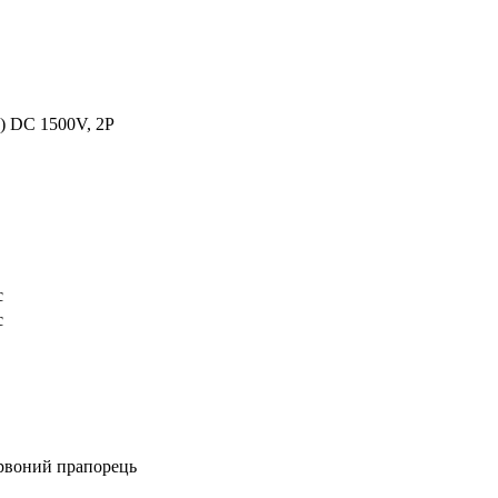
) DC 1500V, 2Р
с
с
ервоний прапорець