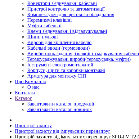
Конектори з'єднувальні кабельні
Пристрої контролю та автоматизації
Комплектуючі для щитового обладнання
Перемикачі клавішні
Муфти кабельні
Клеми з'єднувальні і відгалужувальні
Шини нульові
Вироби для кріплення кабелю
Кабельні вводи (гермовводи)
Вироби прокладання, iзоляції та маркування кабелю
Термоусаджувальні вироби(термоусадка, муфти)
Інструмент електромонтажний
Корпуси, щити та коробки монтажні
Арматура для монтажу СІП
Про Компанію
О нас
Контакти
Каталог
Завантажити каталог продукції
Завантажити каталог новинок
Пристрої захисту
Пристрої захисту від імпульсних перенапруг
Пристрій захисту від імпульсних перенапруг SPD-PV T2