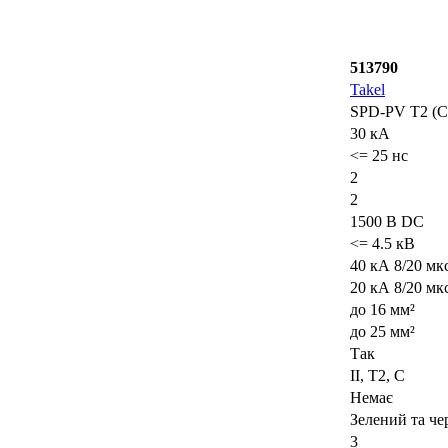
513790
Takel
SPD-PV T2 (C
30 кА
<= 25 нс
2
2
1500 В DC
<= 4.5 кВ
40 кА 8/20 мк
20 кА 8/20 мк
до 16 мм²
до 25 мм²
Так
II, Т2, C
Немає
Зелений та ч
3