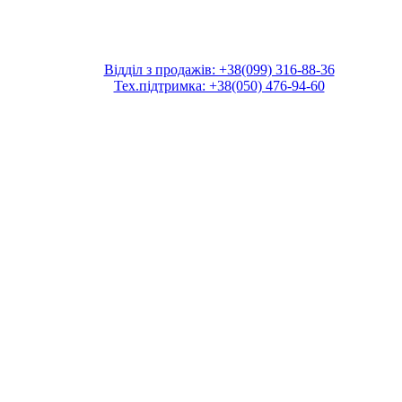
Відділ з продажів: +38(099) 316-88-36
Тех.підтримка: +38(050) 476-94-60