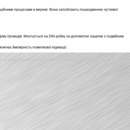
аційними процесами в мережі. Вони запобігають пошкодженню чутливої 
іву проводів. Монтується на DIN-рейку за допомогою защіпки з подвійним 
ючає ймовірність помилкової індикації.