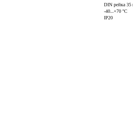
DIN рейка 35
-40...+70 °С
IP20