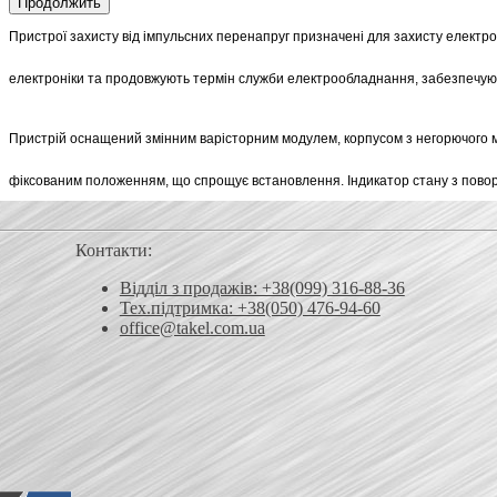
Продолжить
Пристрої захисту від імпульсних перенапруг призначені для захисту електр
електроніки та продовжують термін служби електрообладнання, забезпечуюч
Пристрій оснащений змінним варісторним модулем, корпусом з негорючого ма
фіксованим положенням, що спрощує встановлення. Індикатор стану з повор
Контакти:
Відділ з продажів: +38(099) 316-88-36
Тех.підтримка: +38(050) 476-94-60
office@takel.com.ua