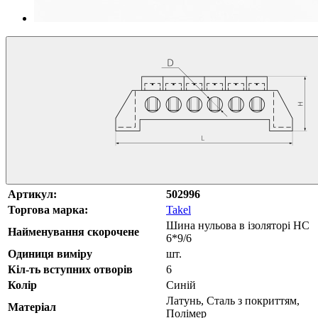
Артикул:
502996
Торгова марка:
Takel
Шина нульова в ізоляторі HC
Найменування скорочене
6*9/6
Одиниця виміру
шт.
Кіл-ть вступних отворів
6
Колір
Синій
Латунь, Сталь з покриттям,
Матеріал
Полімер