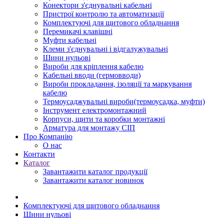
Конектори з'єднувальні кабельні
Пристрої контролю та автоматизації
Комплектуючі для щитового обладнання
Перемикачі клавішні
Муфти кабельні
Клеми з'єднувальні і відгалужувальні
Шини нульові
Вироби для кріплення кабелю
Кабельні вводи (гермовводи)
Вироби прокладання, iзоляції та маркування
кабелю
Термоусаджувальні вироби(термоусадка, муфти)
Інструмент електромонтажний
Корпуси, щити та коробки монтажні
Арматура для монтажу СІП
Про Компанію
О нас
Контакти
Каталог
Завантажити каталог продукції
Завантажити каталог новинок
Комплектуючі для щитового обладнання
Шини нульові