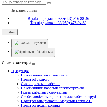
Зв'язатися з нами
Відділ з продажів: +38(099) 316-88-36
Тех.підтримка: +38(050) 476-94-60
Язык
Русский
Українська
Список категорій
Продукція
Наконечники кабельні силові
Пристрої захисту
Силові роз'єми кабельні
Наконечники кабельні слабкострумові
Гільзи кабельні з'єднувальні
Скоби, дюбелі та кріплення для кабелю і труб
Пристрої вимірювальні модульні і серії AD
Пристрої подачі команд