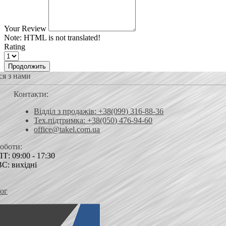
Your Review
Note:
HTML is not translated!
Rating
Продолжить
ся з нами
Контакти:
Відділ з продажів: +38(099) 316-88-36
Тех.підтримка: +38(050) 476-94-60
office@takel.com.ua
роботи:
Т: 09:00 - 17:30
ВС: вихідні
ог