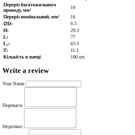
Переріз багатожильного
10
проводу, мм²
Переріз номінальний, мм²
16
6.5
∅D:
H:
29.3
L:
77
L₁:
65.5
T:
11.1
Кількість в пачці
100 шт.
Write a review
Your Name
Переваги:
Недоліки: