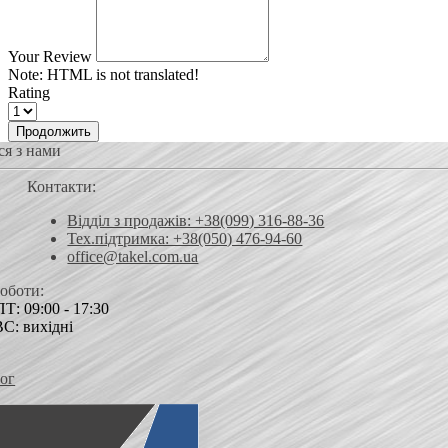
Your Review
Note:
HTML is not translated!
Rating
Продолжить
ся з нами
Контакти:
Відділ з продажів: +38(099) 316-88-36
Тех.підтримка: +38(050) 476-94-60
office@takel.com.ua
роботи:
Т: 09:00 - 17:30
ВС: вихідні
ог