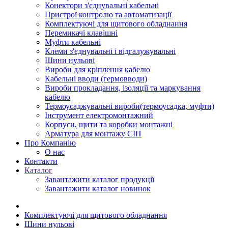
Конектори з'єднувальні кабельні
Пристрої контролю та автоматизації
Комплектуючі для щитового обладнання
Перемикачі клавішні
Муфти кабельні
Клеми з'єднувальні і відгалужувальні
Шини нульові
Вироби для кріплення кабелю
Кабельні вводи (гермовводи)
Вироби прокладання, iзоляції та маркування
кабелю
Термоусаджувальні вироби(термоусадка, муфти)
Інструмент електромонтажний
Корпуси, щити та коробки монтажні
Арматура для монтажу СІП
Про Компанію
О нас
Контакти
Каталог
Завантажити каталог продукції
Завантажити каталог новинок
Комплектуючі для щитового обладнання
Шини нульові