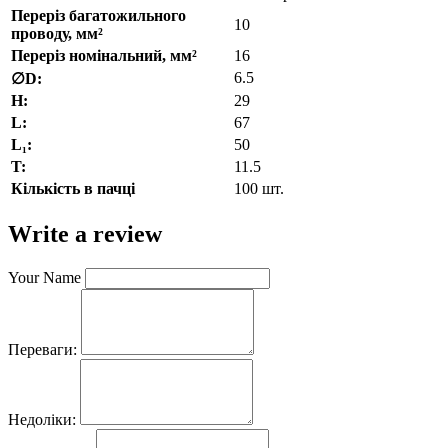
Переріз багатожильного
10
проводу, мм²
Переріз номінальний, мм²
16
6.5
∅D:
H:
29
L:
67
L₁:
50
T:
11.5
Кількість в пачці
100 шт.
Write a review
Your Name
Переваги:
Недоліки: