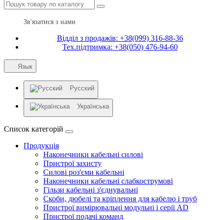
Зв'язатися з нами
Відділ з продажів: +38(099) 316-88-36
Тех.підтримка: +38(050) 476-94-60
Язык
Русский
Українська
Список категорій
Продукція
Наконечники кабельні силові
Пристрої захисту
Силові роз'єми кабельні
Наконечники кабельні слабкострумові
Гільзи кабельні з'єднувальні
Скоби, дюбелі та кріплення для кабелю і труб
Пристрої вимірювальні модульні і серії AD
Пристрої подачі команд