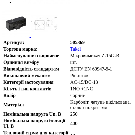
Артикул:
505369
Торгова марка:
Takel
Найменування скорочене
Мікровимикач Z-15G-B
Одиниця виміру
шт.
Відповідність стандартам
ДСТУ EN 60947-5-1
Виконавчий механізм
Pin-шток
Категорії застосування
AC-15/DC-13
Кіл-ть і тип контактів
1NO +1NC
Колір
чорний
Карболіт, латунь нікільована,
Матеріал
сталь з покриттям
Номінальна напруга Un, В
250
Номінальна напруга ізоляції
400
Ui, В
Тепловий струм для категорії