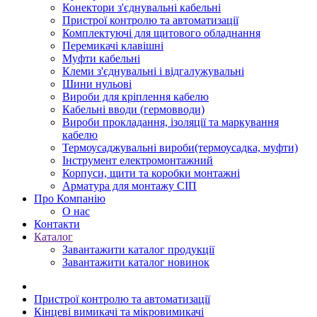
Конектори з'єднувальні кабельні
Пристрої контролю та автоматизації
Комплектуючі для щитового обладнання
Перемикачі клавішні
Муфти кабельні
Клеми з'єднувальні і відгалужувальні
Шини нульові
Вироби для кріплення кабелю
Кабельні вводи (гермовводи)
Вироби прокладання, iзоляції та маркування
кабелю
Термоусаджувальні вироби(термоусадка, муфти)
Інструмент електромонтажний
Корпуси, щити та коробки монтажні
Арматура для монтажу СІП
Про Компанію
О нас
Контакти
Каталог
Завантажити каталог продукції
Завантажити каталог новинок
Пристрої контролю та автоматизації
Кінцеві вимикачі та мікровимикачі