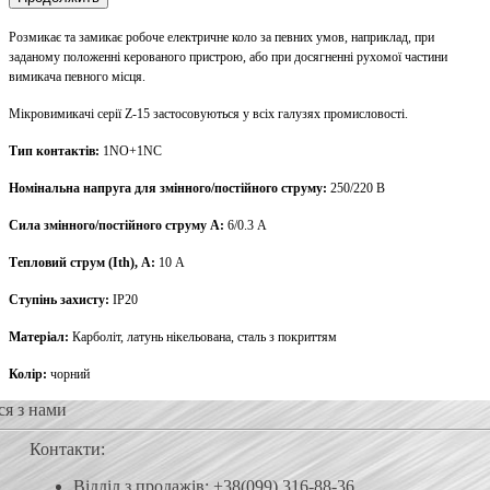
Розмикає та замикає робоче електричне коло за певних умов, наприклад, при
заданому положенні керованого пристрою, або при досягненні рухомої частини
вимикача певного місця.
Мікровимикачі серії Z-15 застосовуються у всіх галузях промисловості.
Тип контактів:
1NO+1NC
Номінальна напруга для змінного/постійного струму:
250/220 В
Сила змінного/постійного струму А:
6/0.3 А
Тепловий струм (Ith), A:
10 А
Ступінь захисту:
IP20
Матеріал:
Карболіт, латунь нікельована, сталь з покриттям
Колір:
чорний
ся з нами
Контакти:
Відділ з продажів: +38(099) 316-88-36