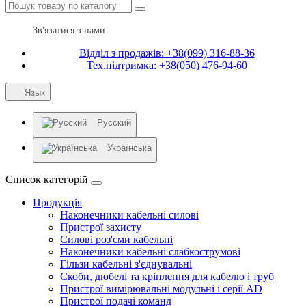
Зв'язатися з нами
Відділ з продажів: +38(099) 316-88-36
Тех.підтримка: +38(050) 476-94-60
Язык
Русский
Українська
Список категорій
Продукція
Наконечники кабельні силові
Пристрої захисту
Силові роз'єми кабельні
Наконечники кабельні слабкострумові
Гільзи кабельні з'єднувальні
Скоби, дюбелі та кріплення для кабелю і труб
Пристрої вимірювальні модульні і серії AD
Пристрої подачі команд