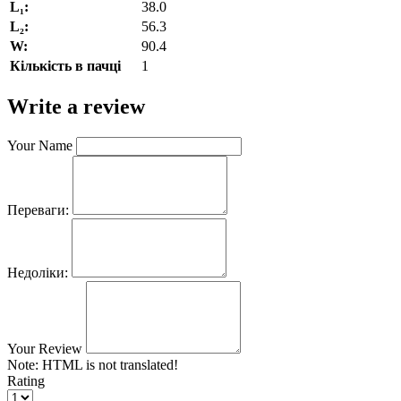
L₁:
38.0
L₂:
56.3
W:
90.4
Кількість в пачці
1
Write a review
Your Name
Переваги:
Недоліки:
Your Review
Note:
HTML is not translated!
Rating