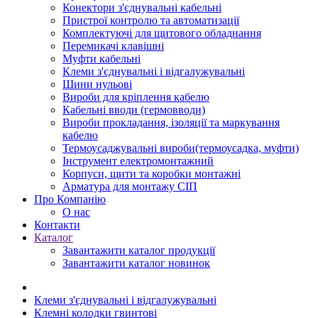
Конектори з'єднувальні кабельні
Пристрої контролю та автоматизації
Комплектуючі для щитового обладнання
Перемикачі клавішні
Муфти кабельні
Клеми з'єднувальні і відгалужувальні
Шини нульові
Вироби для кріплення кабелю
Кабельні вводи (гермовводи)
Вироби прокладання, iзоляції та маркування
кабелю
Термоусаджувальні вироби(термоусадка, муфти)
Інструмент електромонтажний
Корпуси, щити та коробки монтажні
Арматура для монтажу СІП
Про Компанію
О нас
Контакти
Каталог
Завантажити каталог продукції
Завантажити каталог новинок
Клеми з'єднувальні і відгалужувальні
Клемні колодки гвинтові