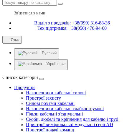
Зв'язатися з нами
Відділ з продажів: +38(099) 316-88-36
Тех.підтримка: +38(050) 476-94-60
Язык
Русский
Українська
Список категорій
Продукція
Наконечники кабельні силові
Пристрої захисту
Силові роз'єми кабельні
Наконечники кабельні слабкострумові
Гільзи кабельні з'єднувальні
Скоби, дюбелі та кріплення для кабелю і труб
Пристрої вимірювальні модульні і серії AD
Пристрої подачі команд