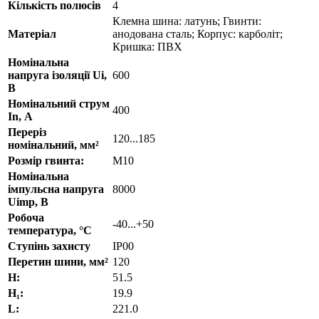
Кількість полюсів
4
Клемна шина: латунь; Гвинти:
Матеріал
анодована сталь; Корпус: карболіт;
Кришка: ПВХ
Номінальна
напруга ізоляції Ui,
600
В
Номінальний струм
400
In, А
Переріз
120...185
номінальний, мм²
Розмір гвинта:
M10
Номінальна
імпульсна напруга
8000
Uimp, В
Робоча
-40...+50
температура, °С
Ступінь захисту
IP00
Перетин шини, мм²
120
H:
51.5
H₁:
19.9
L:
221.0