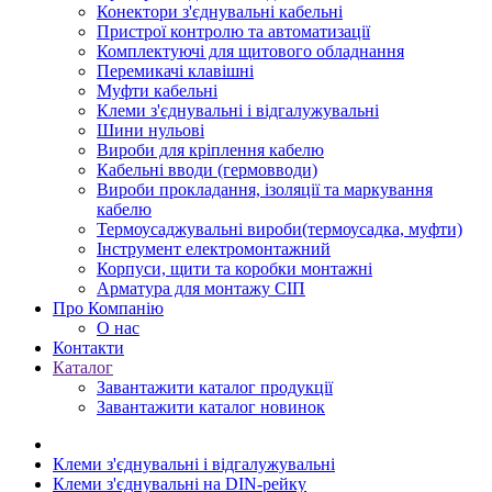
Конектори з'єднувальні кабельні
Пристрої контролю та автоматизації
Комплектуючі для щитового обладнання
Перемикачі клавішні
Муфти кабельні
Клеми з'єднувальні і відгалужувальні
Шини нульові
Вироби для кріплення кабелю
Кабельні вводи (гермовводи)
Вироби прокладання, iзоляції та маркування
кабелю
Термоусаджувальні вироби(термоусадка, муфти)
Інструмент електромонтажний
Корпуси, щити та коробки монтажні
Арматура для монтажу СІП
Про Компанію
О нас
Контакти
Каталог
Завантажити каталог продукції
Завантажити каталог новинок
Клеми з'єднувальні і відгалужувальні
Клеми з'єднувальні на DIN-рейку