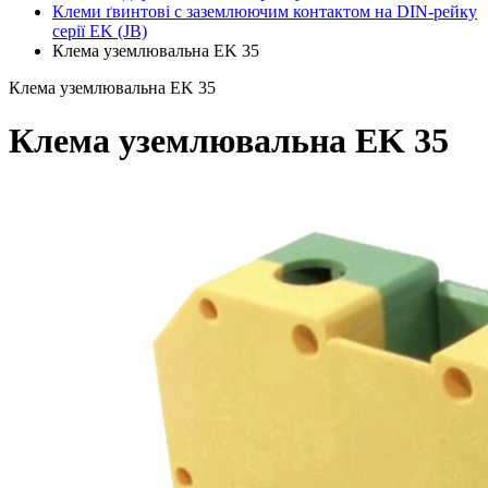
Клеми ґвинтові c заземлюючим контактом на DIN-рейку
серії EK (JB)
Клема уземлювальна EK 35
Клема уземлювальна EK 35
Клема уземлювальна EK 35