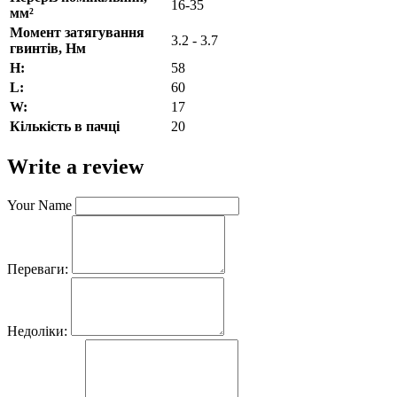
16-35
мм²
Момент затягування
3.2 - 3.7
гвинтів, Нм
H:
58
L:
60
W:
17
Кількість в пачці
20
Write a review
Your Name
Переваги:
Недоліки: