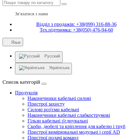
Зв'язатися з нами
Відділ з продажів: +38(099) 316-88-36
Тех.підтримка: +38(050) 476-94-60
Язык
Русский
Українська
Список категорій
Продукція
Наконечники кабельні силові
Пристрої захисту
Силові роз'єми кабельні
Наконечники кабельні слабкострумові
Гільзи кабельні з'єднувальні
Скоби, дюбелі та кріплення для кабелю і труб
Пристрої вимірювальні модульні і серії AD
Пристрої подачі команд