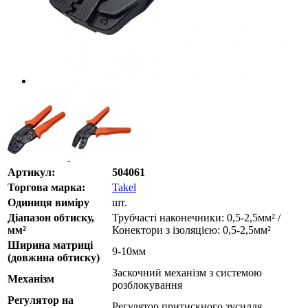
Артикул:
504061
Торгова марка:
Takel
Одиниця виміру
шт.
Діапазон обтиску,
Трубчасті наконечники: 0,5-2,5мм² /
мм²
Конектори з ізоляцією: 0,5-2,5мм²
Ширина матриці
9-10мм
(довжина обтиску)
Заскочний механізм з системою
Механізм
розблокування
Регулятор на
Регулятор притискного зусилля