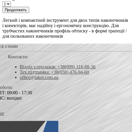
Продолжить
Легкий і компактний інструмент для двох типів наконечників
і конекторів, має надійну і ергономічну конструкцію. Для
трубчастих наконечників профіль обтиску - в формі трапеції /
для ізольованих наконечників
ся з нами
Контакти:
Відділ з продажів: +38(099) 316-88-36
Тех.підтримка: +38(050) 476-94-60
office@takel.com.ua
роботи:
Т: 09:00 - 17:30
ВС: вихідні
ог