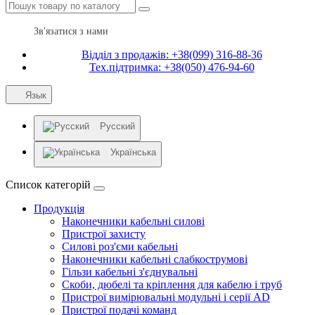
Зв'язатися з нами
Відділ з продажів: +38(099) 316-88-36
Тех.підтримка: +38(050) 476-94-60
Язык
Русский
Українська
Список категорій
Продукція
Наконечники кабельні силові
Пристрої захисту
Силові роз'єми кабельні
Наконечники кабельні слабкострумові
Гільзи кабельні з'єднувальні
Скоби, дюбелі та кріплення для кабелю і труб
Пристрої вимірювальні модульні і серії AD
Пристрої подачі команд