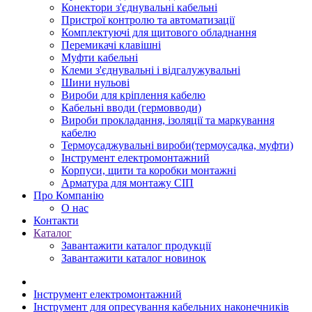
Конектори з'єднувальні кабельні
Пристрої контролю та автоматизації
Комплектуючі для щитового обладнання
Перемикачі клавішні
Муфти кабельні
Клеми з'єднувальні і відгалужувальні
Шини нульові
Вироби для кріплення кабелю
Кабельні вводи (гермовводи)
Вироби прокладання, iзоляції та маркування
кабелю
Термоусаджувальні вироби(термоусадка, муфти)
Інструмент електромонтажний
Корпуси, щити та коробки монтажні
Арматура для монтажу СІП
Про Компанію
О нас
Контакти
Каталог
Завантажити каталог продукції
Завантажити каталог новинок
Інструмент електромонтажний
Інструмент для опресування кабельних наконечників