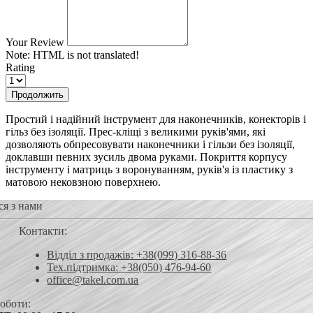
Your Review
Note:
HTML is not translated!
Rating
Продолжить
Простий і надійний інструмент для наконечників, конекторів і
гільз без ізоляції. Прес-кліщі з великими руків'ями, які
дозволяють обпресовувати наконечники і гільзи без ізоляції,
доклавши певних зусиль двома руками. Покриття корпусу
інструменту і матриць з воронуванням, руків'я із пластику з
матовою нековзною поверхнею.
ся з нами
Контакти:
Відділ з продажів: +38(099) 316-88-36
Тех.підтримка: +38(050) 476-94-60
office@takel.com.ua
роботи: