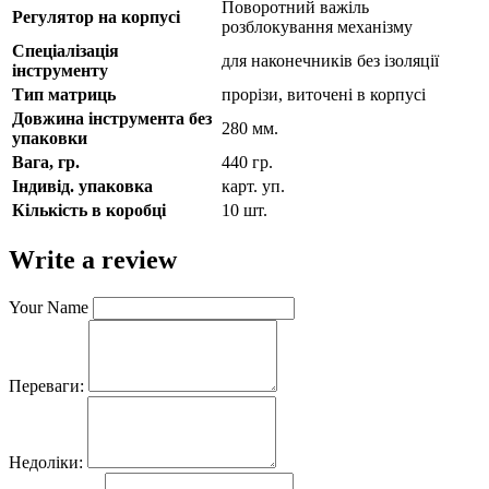
Поворотний важіль
Регулятор на корпусі
розблокування механізму
Спеціалізація
для наконечників без ізоляції
інструменту
Тип матриць
прорізи, виточені в корпусі
Довжина інструмента без
280 мм.
упаковки
Вага, гр.
440 гр.
Індивід. упаковка
карт. уп.
Кількість в коробці
10 шт.
Write a review
Your Name
Переваги:
Недоліки: