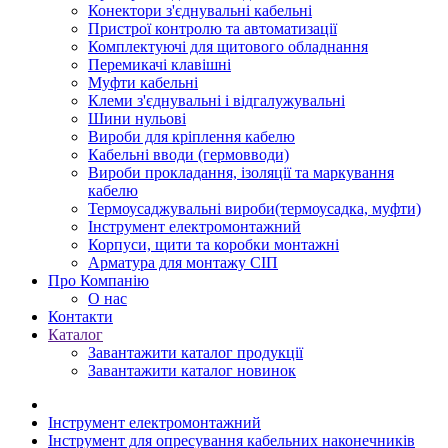
Конектори з'єднувальні кабельні
Пристрої контролю та автоматизації
Комплектуючі для щитового обладнання
Перемикачі клавішні
Муфти кабельні
Клеми з'єднувальні і відгалужувальні
Шини нульові
Вироби для кріплення кабелю
Кабельні вводи (гермовводи)
Вироби прокладання, iзоляції та маркування
кабелю
Термоусаджувальні вироби(термоусадка, муфти)
Інструмент електромонтажний
Корпуси, щити та коробки монтажні
Арматура для монтажу СІП
Про Компанію
О нас
Контакти
Каталог
Завантажити каталог продукції
Завантажити каталог новинок
Інструмент електромонтажний
Інструмент для опресування кабельних наконечників