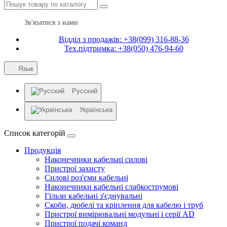
Зв'язатися з нами
Відділ з продажів: +38(099) 316-88-36
Тех.підтримка: +38(050) 476-94-60
Язык
Русский
Українська
Список категорій
Продукція
Наконечники кабельні силові
Пристрої захисту
Силові роз'єми кабельні
Наконечники кабельні слабкострумові
Гільзи кабельні з'єднувальні
Скоби, дюбелі та кріплення для кабелю і труб
Пристрої вимірювальні модульні і серії AD
Пристрої подачі команд