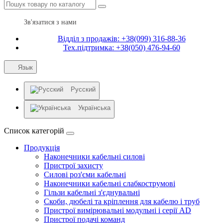
Зв'язатися з нами
Відділ з продажів: +38(099) 316-88-36
Тех.підтримка: +38(050) 476-94-60
Язык
Русский
Українська
Список категорій
Продукція
Наконечники кабельні силові
Пристрої захисту
Силові роз'єми кабельні
Наконечники кабельні слабкострумові
Гільзи кабельні з'єднувальні
Скоби, дюбелі та кріплення для кабелю і труб
Пристрої вимірювальні модульні і серії AD
Пристрої подачі команд