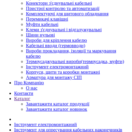
Конектори з'єднувальні кабельні
Пристрої контролю та автоматизації
Комплектуючі для щитового обладнання
Перемикачі клавішні
Муфти кабельні
Клеми з'єднувальні і відгалужувальні
Шини нульові
Вироби для кріплення кабелю
Кабельні вводи (гермовводи)
Вироби прокладання, iзоляції та маркування
кабелю
Термоусаджувальні вироби(термоусадка, муфти)
Інструмент електромонтажний
Корпуси, щити та коробки монтажні
Арматура для монтажу СІП
Про Компанію
О нас
Контакти
Каталог
Завантажити каталог продукції
Завантажити каталог новинок
Інструмент електромонтажний
Інструмент для опресування кабельних наконечників