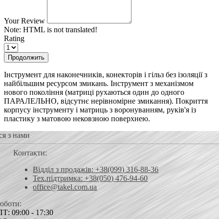
Your Review
Note:
HTML is not translated!
Rating
Продолжить
Інструмент для наконечників, конекторів і гільз без ізоляції з
найбільшим ресурсом змикань. Інструмент з механізмом
нового покоління (матриці рухаються один до одного
ПАРАЛЕЛЬНО, відсутнє нерівномірне змикання). Покриття
корпусу інструменту і матриць з воронуванням, руків'я із
пластику з матовою нековзною поверхнею.
ся з нами
Контакти:
Відділ з продажів: +38(099) 316-88-36
Тех.підтримка: +38(050) 476-94-60
office@takel.com.ua
роботи:
Т: 09:00 - 17:30