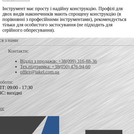
Інструмент має просту і надійну конструкцію. Профілі для
двох видів наконечників мають спрощену конструкцію (в
порівнянні з професійними інструментами), рекомендується
тільки для особистого застосування (не підходить для
серійного обпресування).
ся з нами
Контакти:
Відділ з продажів: +38(099) 316-88-36
Тех.підтримка: +38(050) 476-94-60
office@takel.com.ua
роботи:
Т: 09:00 - 17:30
ВС: вихідні
ог