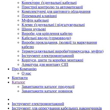
Конектори з'єднувальні кабельні
Пристрої контролю та автоматизації
Комплектуючі для щитового обладнання
Перемикачі клавішні
Муфти кабельні
Клеми з'єднувальні і відгалужувальні
Шини нульові
Вироби для кріплення кабелю
Кабельні вводи (гермовводи)
Вироби прокладання, iзоляції та маркування
кабелю
Термоусаджувальні вироби(термоусадка, муфти)
Інструмент електромонтажний
Корпуси, щити та коробки монтажні
Арматура для монтажу СІП
Про Компанію
О нас
Контакти
Каталог
Завантажити каталог продукції
Завантажити каталог новинок
Інструмент електромонтажний
Інструмент для опресування кабельних наконечників