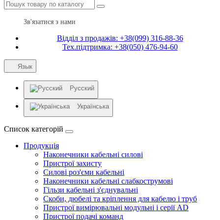
Зв'язатися з нами
Відділ з продажів: +38(099) 316-88-36
Тех.підтримка: +38(050) 476-94-60
Язык
Русский
Українська
Список категорій
Продукція
Наконечники кабельні силові
Пристрої захисту
Силові роз'єми кабельні
Наконечники кабельні слабкострумові
Гільзи кабельні з'єднувальні
Скоби, дюбелі та кріплення для кабелю і труб
Пристрої вимірювальні модульні і серії AD
Пристрої подачі команд