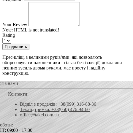
Your Review
Note:
HTML is not translated!
Rating
Продолжить
Прес-кліщі з великими руків'ями, які дозволяють
обпресовувати наконечники і гільзи без ізоляції, доклавши
певних зусиль двома руками, має просту і надійну
конструкцію.
ся з нами
Контакти:
Відділ з продажів: +38(099) 316-88-36
Тех.підтримка: +38(050) 476-94-60
office@takel.com.ua
роботи:
Т: 09:00 - 17:30