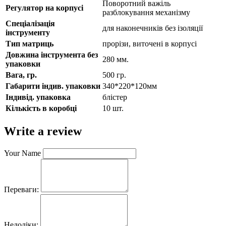
Поворотний важіль
Регулятор на корпусі
разблокування механізму
Спеціалізація
для наконечників без ізоляції
інструменту
Тип матриць
прорізи, виточені в корпусі
Довжина інструмента без
280 мм.
упаковки
Вага, гр.
500 гр.
Габарити індив. упаковки
340*220*120мм
Індивід. упаковка
блістер
Кількість в коробці
10 шт.
Write a review
Your Name
Переваги:
Недоліки: