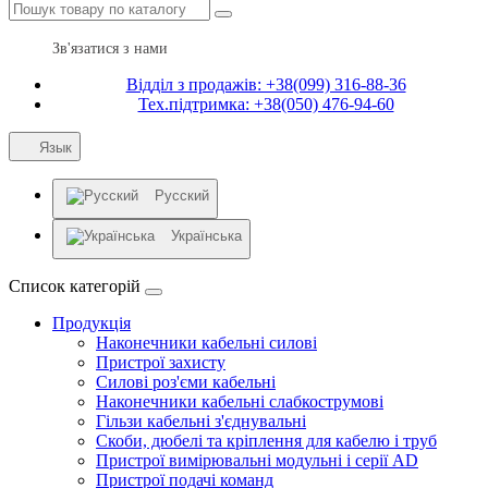
Зв'язатися з нами
Відділ з продажів: +38(099) 316-88-36
Тех.підтримка: +38(050) 476-94-60
Язык
Русский
Українська
Список категорій
Продукція
Наконечники кабельні силові
Пристрої захисту
Силові роз'єми кабельні
Наконечники кабельні слабкострумові
Гільзи кабельні з'єднувальні
Скоби, дюбелі та кріплення для кабелю і труб
Пристрої вимірювальні модульні і серії AD
Пристрої подачі команд