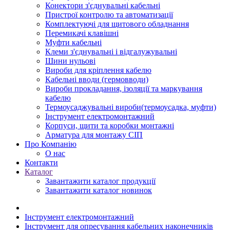
Конектори з'єднувальні кабельні
Пристрої контролю та автоматизації
Комплектуючі для щитового обладнання
Перемикачі клавішні
Муфти кабельні
Клеми з'єднувальні і відгалужувальні
Шини нульові
Вироби для кріплення кабелю
Кабельні вводи (гермовводи)
Вироби прокладання, iзоляції та маркування
кабелю
Термоусаджувальні вироби(термоусадка, муфти)
Інструмент електромонтажний
Корпуси, щити та коробки монтажні
Арматура для монтажу СІП
Про Компанію
О нас
Контакти
Каталог
Завантажити каталог продукції
Завантажити каталог новинок
Інструмент електромонтажний
Інструмент для опресування кабельних наконечників