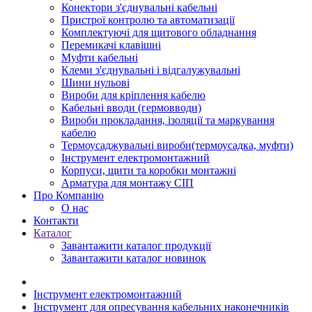
Конектори з'єднувальні кабельні
Пристрої контролю та автоматизації
Комплектуючі для щитового обладнання
Перемикачі клавішні
Муфти кабельні
Клеми з'єднувальні і відгалужувальні
Шини нульові
Вироби для кріплення кабелю
Кабельні вводи (гермовводи)
Вироби прокладання, iзоляції та маркування
кабелю
Термоусаджувальні вироби(термоусадка, муфти)
Інструмент електромонтажний
Корпуси, щити та коробки монтажні
Арматура для монтажу СІП
Про Компанію
О нас
Контакти
Каталог
Завантажити каталог продукції
Завантажити каталог новинок
Інструмент електромонтажний
Інструмент для опресування кабельних наконечників