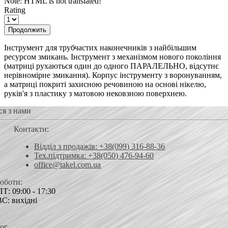
Note:
HTML is not translated!
Rating
Продолжить
Інструмент для трубчастих наконечників з найбільшим
ресурсом змикань. Інструмент з механізмом нового покоління
(матриці рухаються один до одного ПАРАЛЕЛЬНО, відсутнє
нерівномірне змикання). Корпус інструменту з воронуванням,
а матриці покриті захисною речовиною на основі нікелю,
руків'я з пластику з матовою нековзною поверхнею.
ся з нами
Контакти:
Відділ з продажів: +38(099) 316-88-36
Тех.підтримка: +38(050) 476-94-60
office@takel.com.ua
роботи:
Т: 09:00 - 17:30
ВС: вихідні
ог