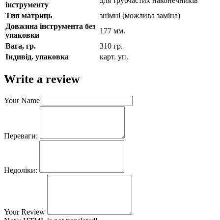
для трубчастих наконечників
інструменту
Тип матриць
знімні (можлива заміна)
Довжина інструмента без
177 мм.
упаковки
Вага, гр.
310 гр.
Індивід. упаковка
карт. уп.
Write a review
Your Name
Переваги:
Недоліки:
Your Review