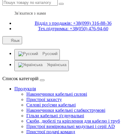
Зв'язатися з нами
Відділ з продажів: +38(099) 316-88-36
Тех.підтримка: +38(050) 476-94-60
Язык
Русский
Українська
Список категорій
Продукція
Наконечники кабельні силові
Пристрої захисту
Силові роз'єми кабельні
Наконечники кабельні слабкострумові
Гільзи кабельні з'єднувальні
Скоби, дюбелі та кріплення для кабелю і труб
Пристрої вимірювальні модульні і серії AD
Пристрої подачі команд