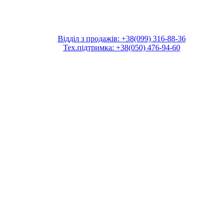
Відділ з продажів: +38(099) 316-88-36
Тех.підтримка: +38(050) 476-94-60