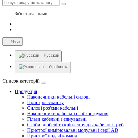
Зв'язатися з нами
Язык
Русский
Українська
Список категорій
Продукція
Наконечники кабельні силові
Пристрої захисту
Силові роз'єми кабельні
Наконечники кабельні слабкострумові
Гільзи кабельні з'єднувальні
Скоби, дюбелі та кріплення для кабелю і труб
Пристрої вимірювальні модульні і серії AD
Пристрої подачі команд