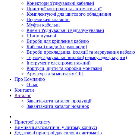
Конектори з'єднувальні кабельні
Пристрої контролю та автоматизації
Комплектуючі для щитового обладнання
Перемикачі клавішні
Муфти кабельні
Клеми з'єднувальні і відгалужувальні
Шини нульові
Вироби для кріплення кабелю
Кабельні вводи (гермовводи)
Вироби прокладання, iзоляції та маркування кабелю
Термоусаджувальні вироби(термоусадка, муфти)
Інструмент електромонтажний
Корпуси, щити та коробки монтажні
Арматура для монтажу СІП
Про Компанію
О нас
Контакти
Каталог
Завантажити каталог продукції
Завантажити каталог новинок
Пристрої захисту
Вимикачі автоматичні у литому корпусі
Додаткові пристрої для силових автоматів