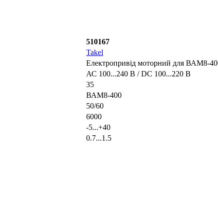
510167
Takel
Електропривід моторний для ВАМ8-40
АС 100...240 В / DC 100...220 В
35
ВАМ8-400
50/60
6000
-5...+40
0.7...1.5