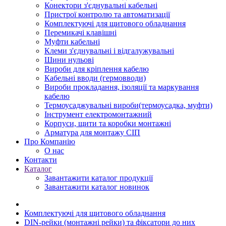
Конектори з'єднувальні кабельні
Пристрої контролю та автоматизації
Комплектуючі для щитового обладнання
Перемикачі клавішні
Муфти кабельні
Клеми з'єднувальні і відгалужувальні
Шини нульові
Вироби для кріплення кабелю
Кабельні вводи (гермовводи)
Вироби прокладання, iзоляції та маркування
кабелю
Термоусаджувальні вироби(термоусадка, муфти)
Інструмент електромонтажний
Корпуси, щити та коробки монтажні
Арматура для монтажу СІП
Про Компанію
О нас
Контакти
Каталог
Завантажити каталог продукції
Завантажити каталог новинок
Комплектуючі для щитового обладнання
DIN-рейки (монтажні рейки) та фіксатори до них