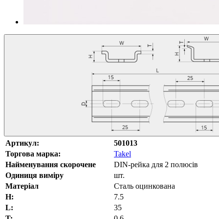
Артикул:
501013
Торгова марка:
Takel
Найменування скорочене
DIN-рейка для 2 полюсів
Одиниця виміру
шт.
Матеріал
Сталь оцинкована
H:
7.5
L:
35
T:
0.6