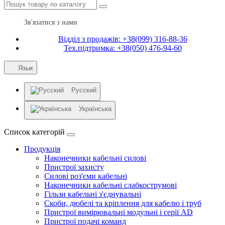
Зв'язатися з нами
Відділ з продажів: +38(099) 316-88-36
Тех.підтримка: +38(050) 476-94-60
Язык
Русский
Українська
Список категорій
Продукція
Наконечники кабельні силові
Пристрої захисту
Силові роз'єми кабельні
Наконечники кабельні слабкострумові
Гільзи кабельні з'єднувальні
Скоби, дюбелі та кріплення для кабелю і труб
Пристрої вимірювальні модульні і серії AD
Пристрої подачі команд